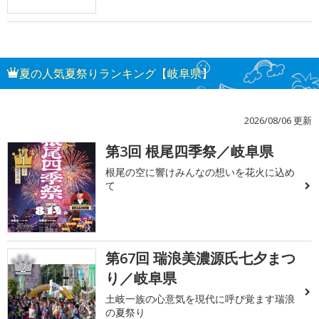
夏の人気夏祭りランキング【岐阜県】
2026/08/06 更新
第3回 根尾四季祭／岐阜県
1
根尾の空に響けみんなの想いを花火に込め
て
第67回 瑞浪美濃源氏七夕まつ
2
り／岐阜県
土岐一族の心意気を現代に呼び覚ます瑞浪
の夏祭り