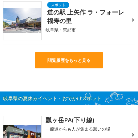
道の駅 上矢作 ラ・フォーレ
福寿の里
岐阜県・恵那市
閲覧履歴をもっと見る
岐阜県の夏休みイベント・おでかけスポット
瓢ヶ岳PA(下り線)
一般道からも人が集まる憩いの場