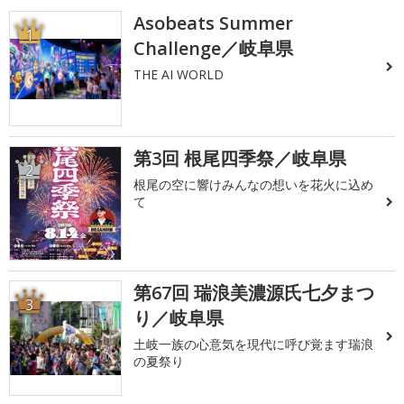
Asobeats Summer
1
Challenge／岐阜県
THE AI WORLD
第3回 根尾四季祭／岐阜県
2
根尾の空に響けみんなの想いを花火に込め
て
第67回 瑞浪美濃源氏七夕まつ
3
り／岐阜県
土岐一族の心意気を現代に呼び覚ます瑞浪
の夏祭り