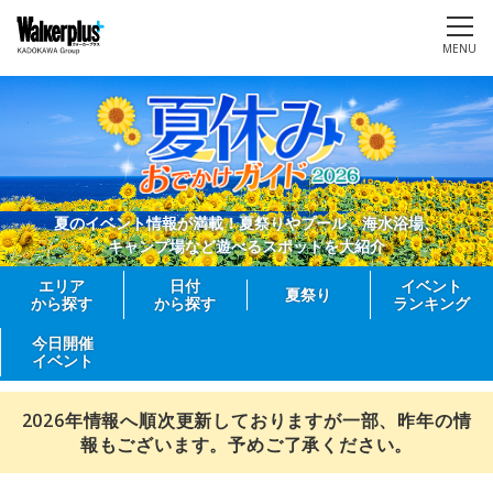
MENU
夏のイベント情報が満載！夏祭りやプール、海水浴場、
キャンプ場など遊べるスポットを大紹介
エリア
日付
イベント
夏祭り
から探す
から探す
ランキング
今日開催
イベント
2026年情報へ順次更新しておりますが一部、昨年の情
報もございます。予めご了承ください。