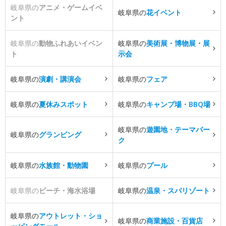
岐阜県の
アニメ・ゲームイベ
岐阜県の
花イベント
ント
岐阜県の
動物ふれあいイベン
岐阜県の
美術展・博物展・展
ト
示会
岐阜県の
演劇・講演会
岐阜県の
フェア
岐阜県の
夏休みスポット
岐阜県の
キャンプ場・BBQ場
岐阜県の
遊園地・テーマパー
岐阜県の
グランピング
ク
岐阜県の
水族館・動物園
岐阜県の
プール
岐阜県の
ビーチ・海水浴場
岐阜県の
温泉・スパリゾート
岐阜県の
アウトレット・ショ
岐阜県の
商業施設・百貨店