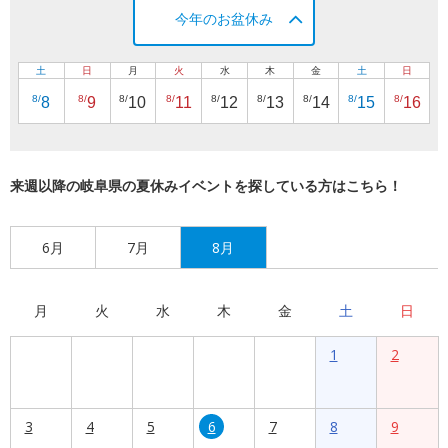
今年のお盆休み
土
日
月
火
水
木
金
土
日
8/
8/
8/
8/
8/
8/
8/
8/
8/
8
9
10
11
12
13
14
15
16
来週以降の岐阜県の夏休みイベントを探している方はこちら！
6月
7月
8月
月
火
水
木
金
土
日
1
2
3
4
5
6
7
8
9