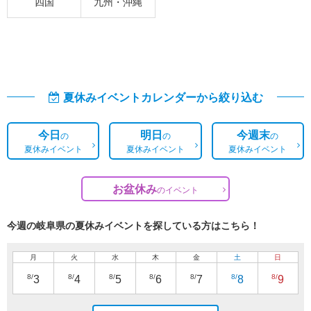
四国
九州・沖縄
夏休みイベントカレンダーから絞り込む
今日
明日
今週末
の
の
の
夏休みイベント
夏休みイベント
夏休みイベント
お盆休み
の
イベント
今週の岐阜県の夏休みイベントを探している方はこちら！
月
火
水
木
金
土
日
8/
8/
8/
8/
8/
8/
8/
3
4
5
6
7
8
9