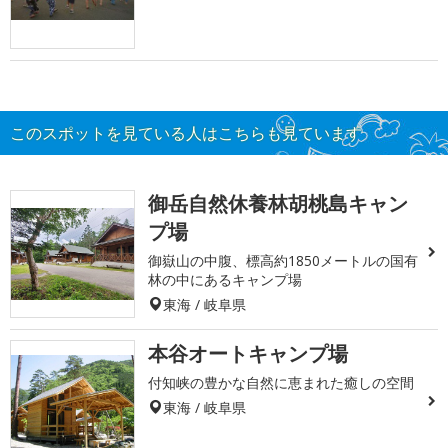
このスポットを見ている人はこちらも見ています
御岳自然休養林胡桃島キャン
プ場
御嶽山の中腹、標高約1850メートルの国有
林の中にあるキャンプ場
東海 / 岐阜県
本谷オートキャンプ場
付知峡の豊かな自然に恵まれた癒しの空間
東海 / 岐阜県