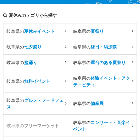
夏休みカテゴリから探す
岐阜県の
夏休みイベント
岐阜県の
夏祭り
岐阜県の
七夕祭り
岐阜県の
縁日・納涼祭
岐阜県の
盆踊り
岐阜県の
屋台のある夏祭り
岐阜県の
体験イベント・アク
岐阜県の
無料イベント
ティビティ
岐阜県の
グルメ・フードフェ
岐阜県の
物産展
ス
岐阜県の
コンサート・音楽イ
岐阜県の
フリーマーケット
ベント