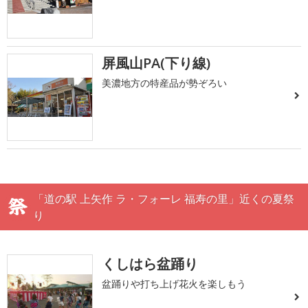
屏風山PA(下り線)
美濃地方の特産品が勢ぞろい
「道の駅 上矢作 ラ・フォーレ 福寿の里」近くの夏祭
り
くしはら盆踊り
盆踊りや打ち上げ花火を楽しもう