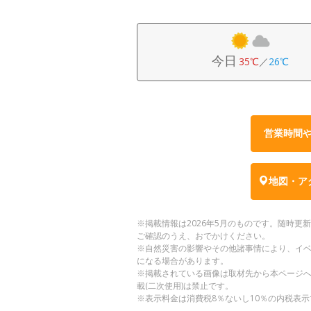
今日
35℃
／
26℃
営業時間
地図・ア
※掲載情報は2026年5月のものです。随時
ご確認のうえ、おでかけください。
※自然災害の影響やその他諸事情により、イ
になる場合があります。
※掲載されている画像は取材先から本ページ
載(二次使用)は禁止です。
※表示料金は消費税8％ないし10％の内税表示