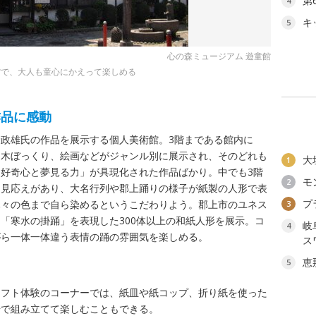
第
4
キ
5
心の森ミュージアム 遊童館
館で、大人も童心にかえって楽しめる
作品に感動
政雄氏の作品を展示する個人美術館。3階まである館内に
、木ぼっくり、絵画などがジャンル別に展示され、そのどれも
大
1
好奇心と夢見る力」が具現化された作品ばかり。中でも3階
モ
2
は見応えがあり、大名行列や郡上踊りの様子が紙製の人形で表
プ
木々の色まで自ら染めるというこだわりよう。郡上市のユネス
3
「寒水の掛踊」を表現した300体以上の和紙人形を展示。コ
岐
4
がら一体一体違う表情の踊の雰囲気を楽しめる。
ス
恵
5
ラフト体験のコーナーでは、紙皿や紙コップ、折り紙を使った
場で組み立てて楽しむこともできる。