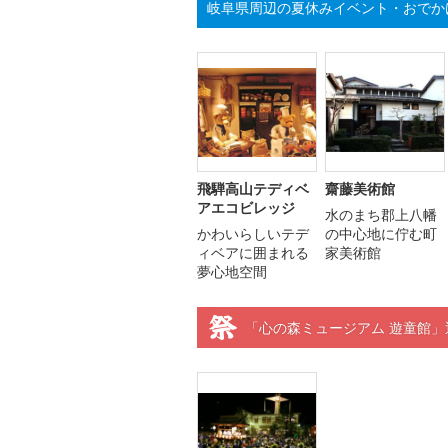
岐阜県周辺の夏休みイベント・おでか
飛騨高山テディベ
齋藤美術館
アエコビレッジ
水のまち郡上八幡
かわいらしいテデ
の中心地に佇む町
ィベアに囲まれる
家美術館
夢心地空間
「心の森ミュージアム 遊童館」