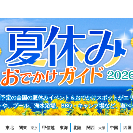
開催予定の全国の夏休みイベント＆おでかけスポットがエ
トや、プール、海水浴場、BBQ・キャンプ場など、遊べ
道
東北
関東
甲信越
東海
北陸
関西
中国
四国
東京
大阪