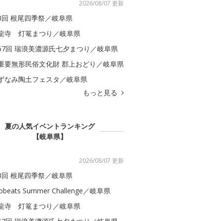
2026/08/07 更新
3回 根尾四季祭／岐阜県
龍寺 灯篭まつり／岐阜県
67回 瑞浪美濃源氏七夕まつり／岐阜県
重要無形民俗文化財 郡上おどり／岐阜県
ずなみ陶土フェスタ／岐阜県
もっと見る
夏の人気イベントランキング
【岐阜県】
2026/08/07 更新
3回 根尾四季祭／岐阜県
obeats Summer Challenge／岐阜県
龍寺 灯篭まつり／岐阜県