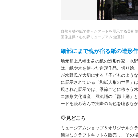
自然素材や紙で作ったアートを展示する美術
画像提供：心の森ミュージアム 遊童館
細部にまで魂が宿る紙の造形
地元郡上八幡出身の紙の造形作家・水野
は、紙や木を使った造形作品、切り絵
が水野氏が大切にする「子どものような
に展示されている「和紙人形の世界」
現された展示では、季節ごとに移ろう
コ無形文化遺産、風流踊の「郡上踊」と
ードを読み込んで実際の音色を聴きな
見どころ
ミュージアムショップ＆オリジナルク
簡単なクラフトキットを販売し、その