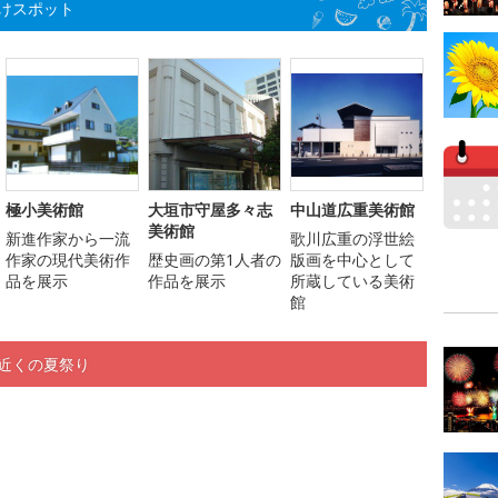
けスポット
極小美術館
大垣市守屋多々志
中山道広重美術館
美術館
新進作家から一流
歌川広重の浮世絵
作家の現代美術作
歴史画の第1人者の
版画を中心として
品を展示
作品を展示
所蔵している美術
館
近くの夏祭り