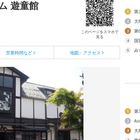
ム 遊童館
第
1
大
2
第
3
このページをスマホで
見る
国
4
み
5
営業時間など
地図・アクセス
第
1
As
2
大
3