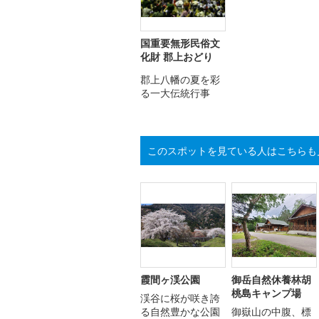
国重要無形民俗文
化財 郡上おどり
郡上八幡の夏を彩
る一大伝統行事
このスポットを見ている人はこちらも
霞間ヶ渓公園
御岳自然休養林胡
桃島キャンプ場
渓谷に桜が咲き誇
る自然豊かな公園
御嶽山の中腹、標