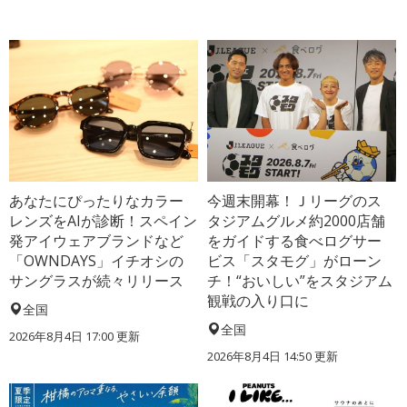
あなたにぴったりなカラー
今週末開幕！Ｊリーグのス
レンズをAIが診断！スペイン
タジアムグルメ約2000店舗
発アイウェアブランドなど
をガイドする食べログサー
「OWNDAYS」イチオシの
ビス「スタモグ」がローン
サングラスが続々リリース
チ！“おいしい”をスタジアム
観戦の入り口に
全国
全国
2026年8月4日 17:00
更新
2026年8月4日 14:50
更新