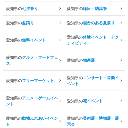
愛知県の
七夕祭り
愛知県の
縁日・納涼祭
愛知県の
盆踊り
愛知県の
屋台のある夏祭り
愛知県の
体験イベント・アク
愛知県の
無料イベント
ティビティ
愛知県の
グルメ・フードフェ
愛知県の
物産展
ス
愛知県の
コンサート・音楽イ
愛知県の
フリーマーケット
ベント
愛知県の
アニメ・ゲームイベ
愛知県の
花イベント
ント
愛知県の
動物ふれあいイベン
愛知県の
美術展・博物展・展
ト
示会