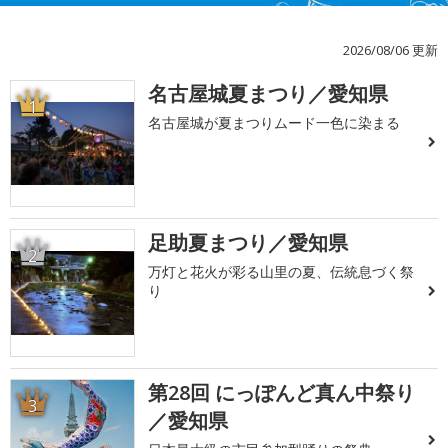
2026/08/06 更新
名古屋城夏まつり／愛知県
1
名古屋城が夏まつりムード一色に染まる
足助夏まつり／愛知県
2
万灯と花火が彩る山里の夏、伝統息づく祭
り
第28回 にっぽんど真ん中祭り
3
／愛知県