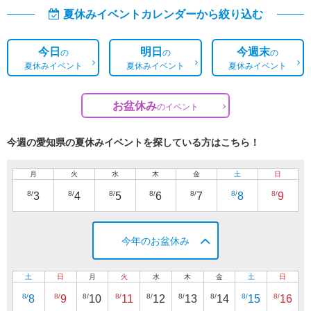
夏休みイベントカレンダーから絞り込む
今日
明日
今週末
の
の
の
夏休みイベント
夏休みイベント
夏休みイベント
お盆休み
の
イベント
今週の愛知県の夏休みイベントを探している方はこちら！
月
火
水
木
金
土
日
8/
8/
8/
8/
8/
8/
8/
3
4
5
6
7
8
9
今年のお盆休み
土
日
月
火
水
木
金
土
日
8/
8/
8/
8/
8/
8/
8/
8/
8/
8
9
10
11
12
13
14
15
16