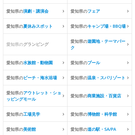
愛知県の
演劇・講演会
愛知県の
フェア
愛知県の
夏休みスポット
愛知県の
キャンプ場・BBQ場
愛知県の
遊園地・テーマパー
愛知県の
グランピング
ク
愛知県の
水族館・動物園
愛知県の
プール
愛知県の
ビーチ・海水浴場
愛知県の
温泉・スパリゾート
愛知県の
アウトレット・ショ
愛知県の
商業施設・百貨店
ッピングモール
愛知県の
工場見学
愛知県の
博物館・科学館
愛知県の
美術館
愛知県の
道の駅・SA/PA