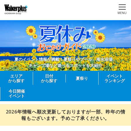
MENU
夏のイベント情報が満載！夏祭りやプール、海水浴場、
キャンプ場など遊べるスポットを大紹介
エリア
日付
イベント
夏祭り
から探す
から探す
ランキング
今日開催
イベント
2026年情報へ順次更新しておりますが一部、昨年の情
報もございます。予めご了承ください。