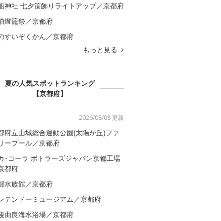
船神社 七夕笹飾りライトアップ／京都府
伯燈籠祭／京都府
のすいぞくかん／京都府
もっと見る
夏の人気スポットランキング
【京都府】
2026/08/08 更新
都府立山城総合運動公園(太陽が丘)ファ
リープール／京都府
カ･コーラ ボトラーズジャパン京都工場
京都府
都水族館／京都府
ンテンドーミュージアム／京都府
後由良海水浴場／京都府