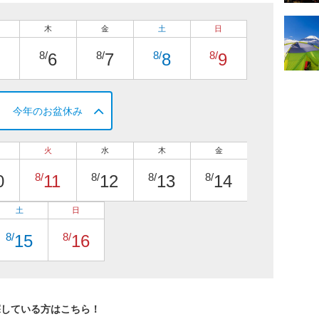
木
金
土
日
8/
8/
8/
8/
6
7
8
9
今年のお盆休み
火
水
木
金
8/
8/
8/
8/
0
11
12
13
14
土
日
8/
8/
15
16
探している方はこちら！