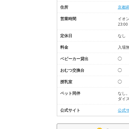
住所
京都
営業時間
イオン
23:0
定休日
なし
料金
入場
ベビーカー貸出
◯
おむつ交換台
◯
授乳室
◯
ペット同伴
なし
ダイ
公式サイト
公式