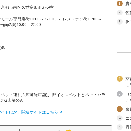
貴
3
府
京都市南区久世高田町376番1
佐
4
モール専門店街10:00～22:00、2Fレストラン街11:00～
夜
5
0 当面の間10:00～22:00
無料
京
1
ミ
コ
2
。ペット連れ入店可能店舗は1階イオンペットとペットパラ
／
スの2店舗のみ
京
3
サイトほか、関連サイトはこちら
ニ
4
丹
5