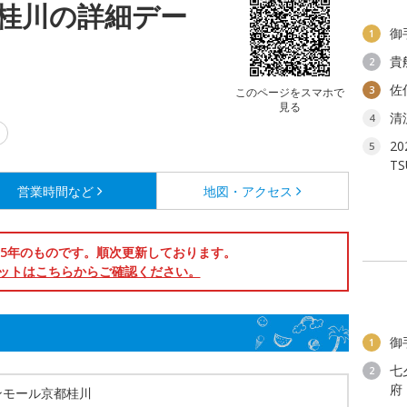
桂川の詳細デー
御
1
貴
2
佐
3
このページをスマホで
見る
清
4
2
5
T
営業時間など
地図・アクセス
025年のものです。順次更新しております。
ットはこちらからご確認ください。
御
1
七
2
府
ンモール京都桂川