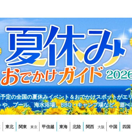
開催予定の全国の夏休みイベント＆おでかけスポットがエ
トや、プール、海水浴場、BBQ・キャンプ場など、遊べ
道
東北
関東
甲信越
東海
北陸
関西
中国
四国
東京
大阪