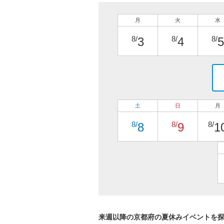
月
火
水
8/
8/
8/
3
4
5
土
日
月
8/
8/
8/
8
9
1
来週以降の京都府の夏休みイベントを