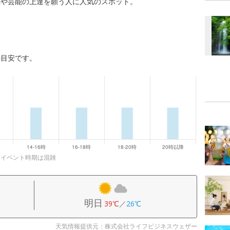
上や芸能の上達を願う人に人気のスポット。
の目安です。
、イベント時期は混雑
明日
39℃
／
26℃
天気情報提供元：株式会社ライフビジネスウェザー