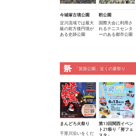
今城塚古墳公園
靭公園
淀川流域では最大
国際大会に利用さ
級の前方後円墳が
れるテニスセンタ
ある史跡公園
ーのある都市公園
「箕面公園」近くの夏祭り
まんどろ火祭り
第13回関西イベン
ト21祭り「努フェ
千里川沿いをくだ
スタ」