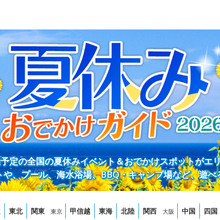
開催予定の全国の夏休みイベント＆おでかけスポットがエ
トや、プール、海水浴場、BBQ・キャンプ場など、遊べ
道
東北
関東
甲信越
東海
北陸
関西
中国
四国
東京
大阪