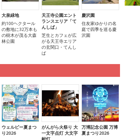
大泉緑地
天王寺公園エント
慶沢園
ランスエリア「て
約100ヘクタール
住友家ゆかりの名
んしば」
の敷地に32万本も
庭で四季を巡る慶
の樹木が茂る大森
芝生とカフェが広
沢園
林公園
がる天王寺エリア
の玄関口・てんし
ば
ウェルビー夏まつ
がんがら火祭り 大
万博記念公園 万博
り2026
一文字点灯 大文字
夏まつり2026
献灯