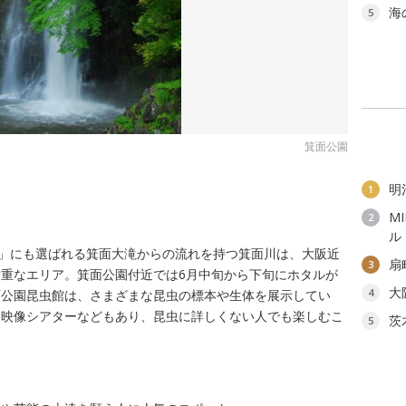
海
5
箕面公園
明
1
M
2
ル
選」にも選ばれる箕面大滝からの流れを持つ箕面川は、大阪近
扇
3
重なエリア。箕面公園付近では6月中旬から下旬にホタルが
大
4
面公園昆虫館は、さまざまな昆虫の標本や生体を展示してい
、映像シアターなどもあり、昆虫に詳しくない人でも楽しむこ
茨
5