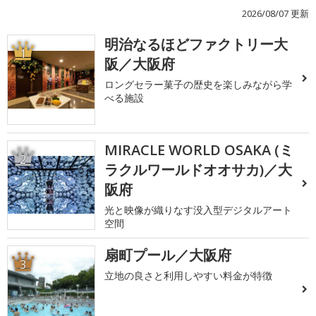
2026/08/07 更新
明治なるほどファクトリー大
1
阪／大阪府
ロングセラー菓子の歴史を楽しみながら学
べる施設
MIRACLE WORLD OSAKA (ミ
2
ラクルワールドオオサカ)／大
阪府
光と映像が織りなす没入型デジタルアート
空間
扇町プール／大阪府
3
立地の良さと利用しやすい料金が特徴