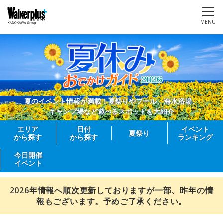
MENU
夏のイベント情報が満載！夏祭りやプール、海水浴場、
キャンプ場など遊べるスポットを大紹介
エリア
日付
イベント
夏祭り
から探す
から探す
ランキング
今日開催
イベント
2026年情報へ順次更新しておりますが一部、昨年の情
報もございます。予めご了承ください。