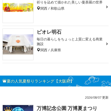
祈りを込めて描かれた美しい曼荼羅の世界
関西 / 和歌山県
ピオレ明石
毎日の暮らしをちょっと上質に変える商業
施設
関西 / 兵庫県
夏の人気夏祭りランキング【大阪府】
2026/08/07 更新
万博記念公園 万博夏まつり