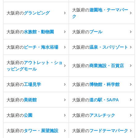
大阪府の
遊園地・テーマパー
大阪府の
グランピング
ク
大阪府の
水族館・動物園
大阪府の
プール
大阪府の
ビーチ・海水浴場
大阪府の
温泉・スパリゾート
大阪府の
アウトレット・ショ
大阪府の
商業施設・百貨店
ッピングモール
大阪府の
工場見学
大阪府の
博物館・科学館
大阪府の
美術館
大阪府の
道の駅・SA/PA
大阪府の
公園
大阪府の
アスレチック
大阪府の
タワー・展望施設
大阪府の
フードテーマパーク