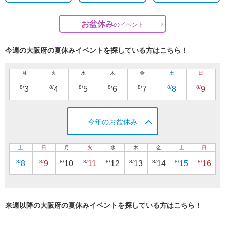
お盆休み
の
イベント
今週の大阪府の夏休みイベントを探している方はこちら！
月
火
水
木
金
土
日
8/
8/
8/
8/
8/
8/
8/
3
4
5
6
7
8
9
今年のお盆休み
土
日
月
火
水
木
金
土
日
8/
8/
8/
8/
8/
8/
8/
8/
8/
8
9
10
11
12
13
14
15
16
来週以降の大阪府の夏休みイベントを探している方はこちら！