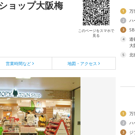
ショップ大阪梅
万
1
ハ
2
S
3
このページをスマホで
見る
道
4
大
北
5
営業時間など
地図・アクセス
万
1
ハ
2
ジ
3