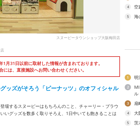
空
4
海
5
スヌーピータウンショップ大阪梅田店
田店
6年1月31日以前に取材した情報が含まれております。
合には、直接施設へお問い合わせください。
明
1
M
のグッズがそろう「ピーナッツ」のオフィシャル
2
ル
扇
3
に登場するスヌーピーはもちろんのこと、チャーリー・ブラウ
大
いいグッズを数多く取りそろえ、1日中いても飽きることは
4
茨
5