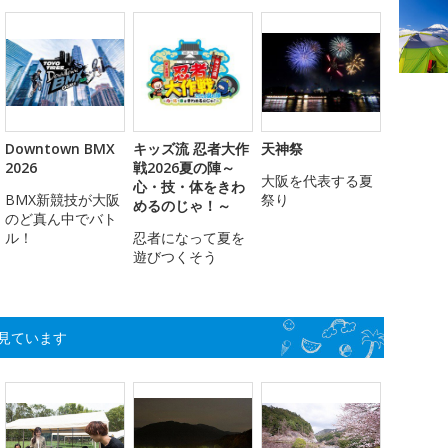
Downtown BMX
キッズ流 忍者大作
天神祭
2026
戦2026夏の陣～
大阪を代表する夏
心・技・体をきわ
BMX新競技が大阪
祭り
めるのじゃ！～
のど真ん中でバト
ル！
忍者になって夏を
遊びつくそう
見ています