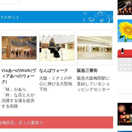
けスポット
ViaあべのWalk(ヴ
なんばウォーク
阪急三番街
ィアあべのウォー
大阪・ミナミの中
阪急大阪梅田駅に
ク)
心に伸びる大型地
直結しているショ
「味」があり、
下街
ッピングセンター
「粋」な店と人が
活躍する場を提供
する街路
阪梅田店」近くの夏祭り