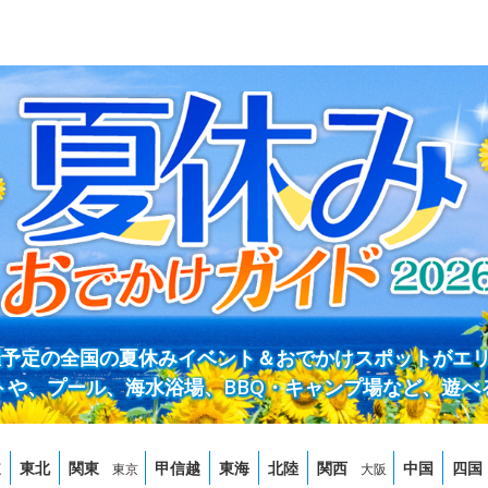
開催予定の全国の夏休みイベント＆おでかけスポットがエ
トや、プール、海水浴場、BBQ・キャンプ場など、遊べ
道
東北
関東
甲信越
東海
北陸
関西
中国
四国
東京
大阪