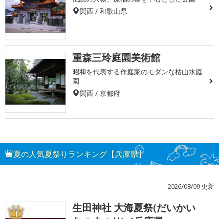
関西 / 和歌山県
重森三玲庭園美術館
昭和を代表する作庭家のモダンな枯山水庭
園
関西 / 京都府
夏の人気夏祭りランキング【兵庫県】
2026/08/09 更新
生田神社 大海夏祭(だいかい
1