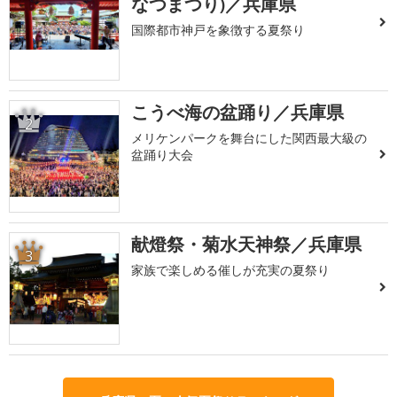
なつまつり)／兵庫県
国際都市神戸を象徴する夏祭り
こうべ海の盆踊り／兵庫県
2
メリケンパークを舞台にした関西最大級の
盆踊り大会
献燈祭・菊水天神祭／兵庫県
3
家族で楽しめる催しが充実の夏祭り