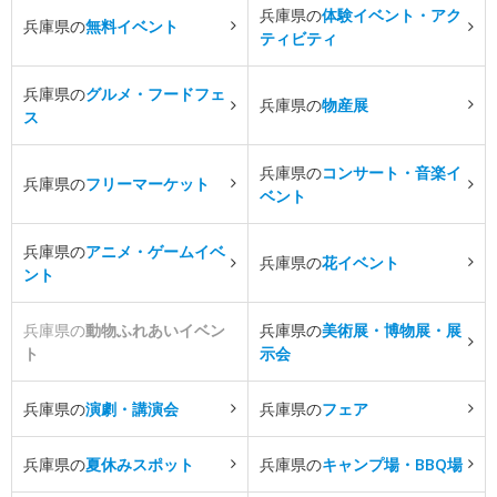
兵庫県の
体験イベント・アク
兵庫県の
無料イベント
ティビティ
兵庫県の
グルメ・フードフェ
兵庫県の
物産展
ス
兵庫県の
コンサート・音楽イ
兵庫県の
フリーマーケット
ベント
兵庫県の
アニメ・ゲームイベ
兵庫県の
花イベント
ント
兵庫県の
動物ふれあいイベン
兵庫県の
美術展・博物展・展
ト
示会
兵庫県の
演劇・講演会
兵庫県の
フェア
兵庫県の
夏休みスポット
兵庫県の
キャンプ場・BBQ場