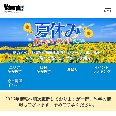
MENU
夏のイベント情報が満載！夏祭りやプール、海水浴場、
キャンプ場など遊べるスポットを大紹介
エリア
日付
イベント
夏祭り
から探す
から探す
ランキング
今日開催
イベント
2026年情報へ順次更新しておりますが一部、昨年の情
報もございます。予めご了承ください。