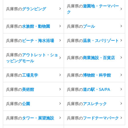
兵庫県の
遊園地・テーマパー
兵庫県の
グランピング
ク
兵庫県の
水族館・動物園
兵庫県の
プール
兵庫県の
ビーチ・海水浴場
兵庫県の
温泉・スパリゾート
兵庫県の
アウトレット・ショ
兵庫県の
商業施設・百貨店
ッピングモール
兵庫県の
工場見学
兵庫県の
博物館・科学館
兵庫県の
美術館
兵庫県の
道の駅・SA/PA
兵庫県の
公園
兵庫県の
アスレチック
兵庫県の
タワー・展望施設
兵庫県の
フードテーマパーク