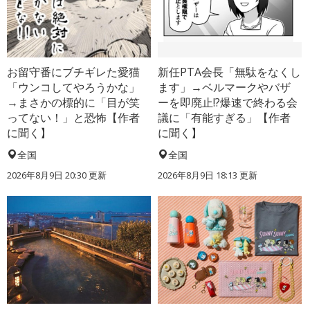
お留守番にブチギレた愛猫
新任PTA会長「無駄をなくし
「ウンコしてやろうかな」
ます」→ベルマークやバザ
→まさかの標的に「目が笑
ーを即廃止!?爆速で終わる会
ってない！」と恐怖【作者
議に「有能すぎる」【作者
に聞く】
に聞く】
全国
全国
2026年8月9日 20:30
更新
2026年8月9日 18:13
更新