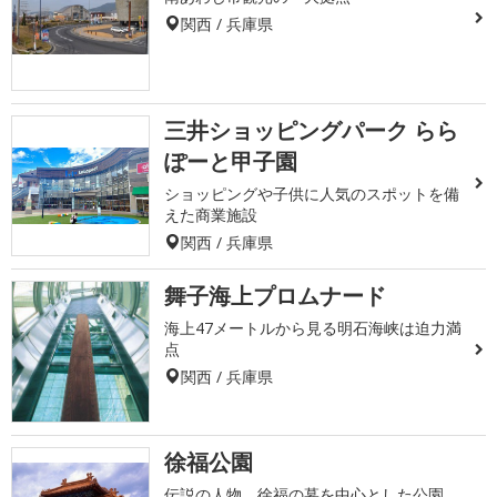
関西 / 兵庫県
三井ショッピングパーク らら
ぽーと甲子園
ショッピングや子供に人気のスポットを備
えた商業施設
関西 / 兵庫県
舞子海上プロムナード
海上47メートルから見る明石海峡は迫力満
点
関西 / 兵庫県
徐福公園
伝説の人物、徐福の墓を中心とした公園