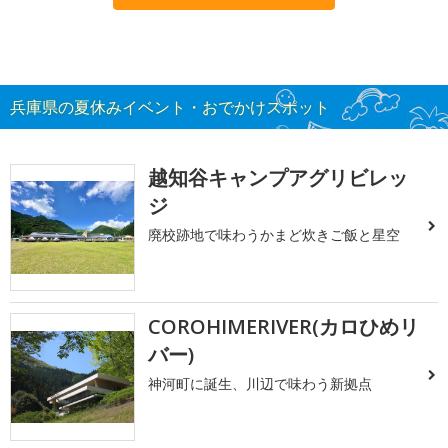
兵庫県の夏休みイベント・おでかけスポット
越知谷キャンプアグリビレッ
ジ
廃校跡地で味わうかまど炊きご飯と星空
COROHIMERIVER(カロひめリ
バー)
神河町に誕生、川辺で味わう新拠点