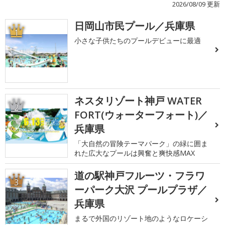
2026/08/09 更新
日岡山市民プール／兵庫県
1
小さな子供たちのプールデビューに最適
ネスタリゾート神戸 WATER
2
FORT(ウォーターフォート)／
兵庫県
「大自然の冒険テーマパーク」の緑に囲ま
れた広大なプールは興奮と爽快感MAX
道の駅神戸フルーツ・フラワ
3
ーパーク大沢 プールプラザ／
兵庫県
まるで外国のリゾート地のようなロケーシ