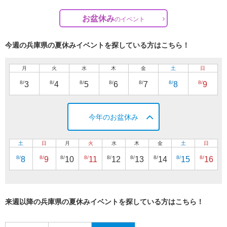
お盆休み
の
イベント
今週の兵庫県の夏休みイベントを探している方はこちら！
月
火
水
木
金
土
日
8/
8/
8/
8/
8/
8/
8/
3
4
5
6
7
8
9
今年のお盆休み
土
日
月
火
水
木
金
土
日
8/
8/
8/
8/
8/
8/
8/
8/
8/
8
9
10
11
12
13
14
15
16
来週以降の兵庫県の夏休みイベントを探している方はこちら！