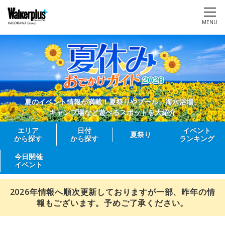
MENU
夏のイベント情報が満載！夏祭りやプール、海水浴場、
キャンプ場など遊べるスポットを大紹介
エリア
日付
イベント
夏祭り
から探す
から探す
ランキング
今日開催
イベント
2026年情報へ順次更新しておりますが一部、昨年の情
報もございます。予めご了承ください。