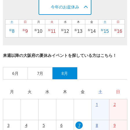
今年のお盆休み
土
日
月
火
水
木
金
土
日
8/
8/
8/
8/
8/
8/
8/
8/
8/
8
9
10
11
12
13
14
15
16
来週以降の大阪府の夏休みイベントを探している方はこちら！
6月
7月
8月
月
火
水
木
金
土
日
1
2
3
4
5
6
7
8
9