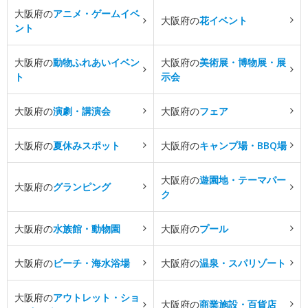
大阪府の
アニメ・ゲームイベ
大阪府の
花イベント
ント
大阪府の
動物ふれあいイベン
大阪府の
美術展・博物展・展
ト
示会
大阪府の
演劇・講演会
大阪府の
フェア
大阪府の
夏休みスポット
大阪府の
キャンプ場・BBQ場
大阪府の
遊園地・テーマパー
大阪府の
グランピング
ク
大阪府の
水族館・動物園
大阪府の
プール
大阪府の
ビーチ・海水浴場
大阪府の
温泉・スパリゾート
大阪府の
アウトレット・ショ
大阪府の
商業施設・百貨店