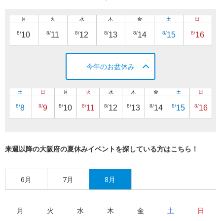
月
火
水
木
金
土
日
8/
8/
8/
8/
8/
8/
8/
10
11
12
13
14
15
16
今年のお盆休み
土
日
月
火
水
木
金
土
日
8/
8/
8/
8/
8/
8/
8/
8/
8/
8
9
10
11
12
13
14
15
16
来週以降の大阪府の夏休みイベントを探している方はこちら！
6月
7月
8月
月
火
水
木
金
土
日