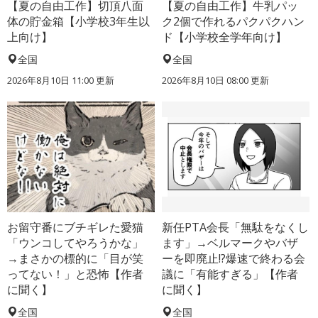
【夏の自由工作】切頂八面
【夏の自由工作】牛乳パッ
体の貯金箱【小学校3年生以
ク2個で作れるパクパクハン
上向け】
ド【小学校全学年向け】
全国
全国
2026年8月10日 11:00
更新
2026年8月10日 08:00
更新
お留守番にブチギレた愛猫
新任PTA会長「無駄をなくし
「ウンコしてやろうかな」
ます」→ベルマークやバザ
→まさかの標的に「目が笑
ーを即廃止!?爆速で終わる会
ってない！」と恐怖【作者
議に「有能すぎる」【作者
に聞く】
に聞く】
全国
全国