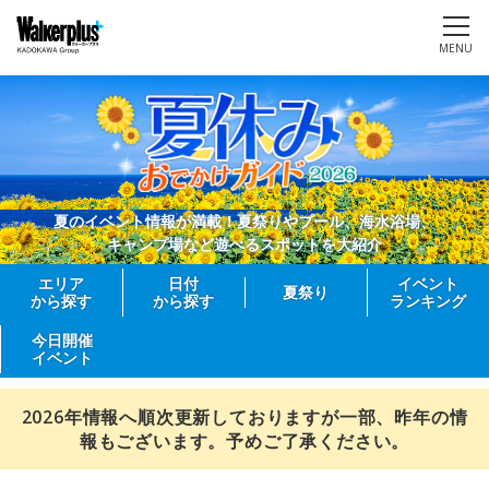
MENU
夏のイベント情報が満載！夏祭りやプール、海水浴場、
キャンプ場など遊べるスポットを大紹介
エリア
日付
イベント
夏祭り
から探す
から探す
ランキング
今日開催
イベント
2026年情報へ順次更新しておりますが一部、昨年の情
報もございます。予めご了承ください。