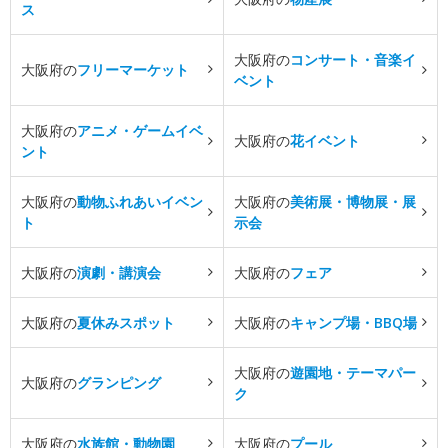
ス
大阪府の
コンサート・音楽イ
大阪府の
フリーマーケット
ベント
大阪府の
アニメ・ゲームイベ
大阪府の
花イベント
ント
大阪府の
動物ふれあいイベン
大阪府の
美術展・博物展・展
ト
示会
大阪府の
演劇・講演会
大阪府の
フェア
大阪府の
夏休みスポット
大阪府の
キャンプ場・BBQ場
大阪府の
遊園地・テーマパー
大阪府の
グランピング
ク
大阪府の
水族館・動物園
大阪府の
プール