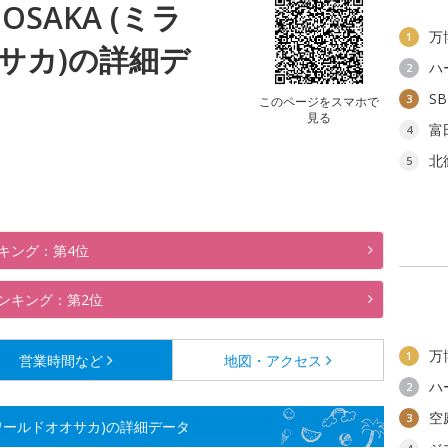
 OSAKA (ミラ
万
1
サカ)の詳細デ
ハ
2
S
3
このページをスマホで
見る
富
4
北
5
キング：第4位
ンキング：第2位
万
1
営業時間など
地図・アクセス
ハ
2
空
3
ラクルワールドオオサカ)の詳細データ