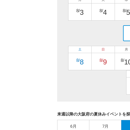
8/
8/
8/
3
4
5
土
日
月
8/
8/
8/
8
9
1
来週以降の大阪府の夏休みイベントを
6月
7月