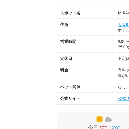
スポット名
MIR
住所
大阪
ホテ
営業時間
9:0
25:0
定休日
不定
料金
有料 
障がい
ペット同伴
なし
公式サイト
公式
今日
37℃
／
29℃