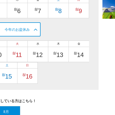
8/
8/
8/
8/
6
7
8
9
今年のお盆休み
火
水
木
金
8/
8/
8/
8/
0
11
12
13
14
土
日
8/
8/
15
16
探している方はこちら！
8月