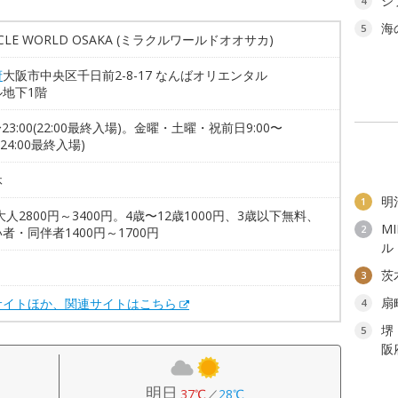
ジ
4
海
5
ACLE WORLD OSAKA (ミラクルワールドオオサカ)
府
大阪市中央区千日前2-8-17 なんばオリエンタル
ル地下1階
0〜23:00(22:00最終入場)。金曜・土曜・祝前日9:00〜
0(24:00最終入場)
休
明
1
大人2800円～3400円。4歳〜12歳1000円、3歳以下無料、
M
2
者・同伴者1400円～1700円
ル
。
茨
3
扇
サイトほか、関連サイトはこちら
4
堺
5
阪
明日
37℃
／
28℃