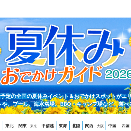
開催予定の全国の夏休みイベント＆おでかけスポットがエ
トや、プール、海水浴場、BBQ・キャンプ場など、遊べ
道
東北
関東
甲信越
東海
北陸
関西
中国
四国
東京
大阪