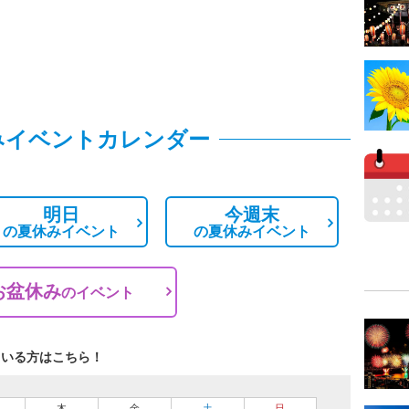
みイベントカレンダー
明日
今週末
の
夏休みイベント
の
夏休みイベント
お盆休み
の
イベント
ている方はこちら！
木
金
土
日