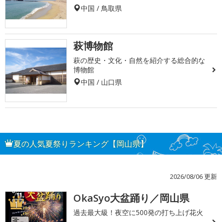
中国 / 鳥取県
萩博物館
萩の歴史・文化・自然を紹介する総合的な
博物館
中国 / 山口県
夏の人気夏祭りランキング【岡山県】
2026/08/06 更新
OkaSyo大盆踊り／岡山県
1
過去最大級！夜空に500発の打ち上げ花火