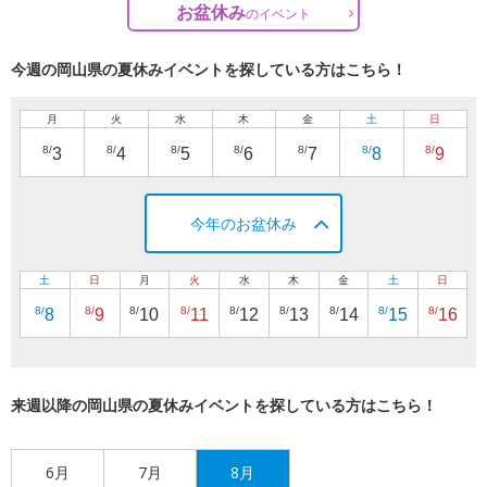
お盆休み
の
イベント
今週の岡山県の夏休みイベントを探している方はこちら！
月
火
水
木
金
土
日
8/
8/
8/
8/
8/
8/
8/
3
4
5
6
7
8
9
今年のお盆休み
土
日
月
火
水
木
金
土
日
8/
8/
8/
8/
8/
8/
8/
8/
8/
8
9
10
11
12
13
14
15
16
来週以降の岡山県の夏休みイベントを探している方はこちら！
6月
7月
8月