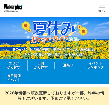
MENU
夏のイベント情報が満載！夏祭りやプール、海水浴場、
キャンプ場など遊べるスポットを大紹介
エリア
日付
イベント
夏祭り
から探す
から探す
ランキング
今日開催
イベント
2026年情報へ順次更新しておりますが一部、昨年の情
報もございます。予めご了承ください。