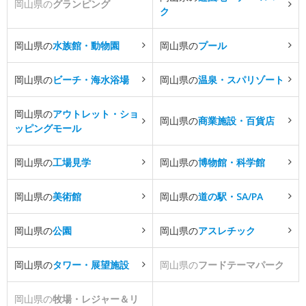
岡山県の
グランピング
ク
岡山県の
水族館・動物園
岡山県の
プール
岡山県の
ビーチ・海水浴場
岡山県の
温泉・スパリゾート
岡山県の
アウトレット・ショ
岡山県の
商業施設・百貨店
ッピングモール
岡山県の
工場見学
岡山県の
博物館・科学館
岡山県の
美術館
岡山県の
道の駅・SA/PA
岡山県の
公園
岡山県の
アスレチック
岡山県の
タワー・展望施設
岡山県の
フードテーマパーク
岡山県の
牧場・レジャー＆リ