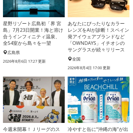
星野リゾート広島初「界 宮
あなたにぴったりなカラー
島」7月23日開業！海と溶け
レンズをAIが診断！スペイン
合うインフィニティ温泉、
発アイウェアブランドなど
全54室から島々を一望
「OWNDAYS」イチオシの
サングラスが続々リリース
広島県
全国
2026年8月6日 17:27
更新
2026年8月4日 17:00
更新
今週末開幕！Ｊリーグのス
冷やすと缶に“沖縄の海”が出