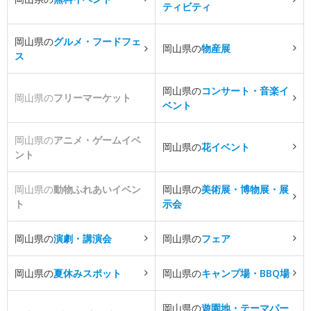
ティビティ
岡山県の
グルメ・フードフェ
岡山県の
物産展
ス
岡山県の
コンサート・音楽イ
岡山県の
フリーマーケット
ベント
岡山県の
アニメ・ゲームイベ
岡山県の
花イベント
ント
岡山県の
動物ふれあいイベン
岡山県の
美術展・博物展・展
ト
示会
岡山県の
演劇・講演会
岡山県の
フェア
岡山県の
夏休みスポット
岡山県の
キャンプ場・BBQ場
岡山県の
遊園地・テーマパー