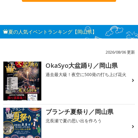
夏の人気イベントランキング【岡山県】
2026/08/06 更新
OkaSyo大盆踊り／岡山県
1
過去最大級！夜空に500発の打ち上げ花火
ブランチ夏祭り／岡山県
2
北長瀬で夏の思い出を作ろう