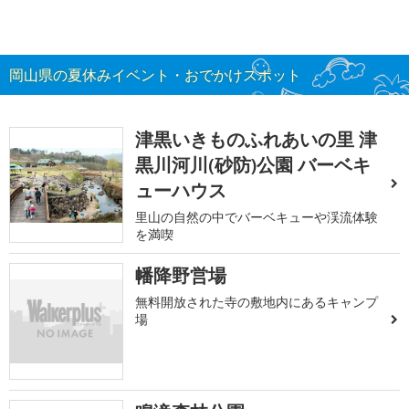
岡山県の夏休みイベント・おでかけスポット
津黒いきものふれあいの里 津
黒川河川(砂防)公園 バーベキ
ューハウス
里山の自然の中でバーベキューや渓流体験
を満喫
幡降野営場
無料開放された寺の敷地内にあるキャンプ
場