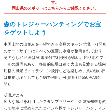
す。
岡山県のスポットはこちらからご確認ください。
森のトレジャーハンティングでお宝
をゲットしよう
中国山地の山並みを一望できる高原のキャンプ場。71区画
のオートサイトはすべての区画に水道が整備されており、
そのうち31区画はAC電源付で利便性が高い。釣り池やプ
ールの設備もあり、多目的広場は遠く大山も見渡せる場内
屈指の風景でトイラジコン飛行なども楽しめ、風の強い日
は凧揚げ場としても予約で利用が可(使用料1650円/2時
間)。
見どころ
広大な敷地を利用したスタンプラリーや、金属探知機を使
って地中に埋められたコインを探すトレジャーハンティン