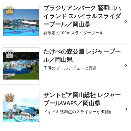
ブラジリアンパーク 鷲羽山ハ
1
イランド スパイラルスライダ
ープール／岡山県
夏限定の100ｍスライダープール
たけべの森公園 レジャープー
2
ル／岡山県
子供のプールデビューに最適
サントピア岡山総社 レジャー
3
プールWAPS／岡山県
ドキドキ感満点のスライダーが4種類