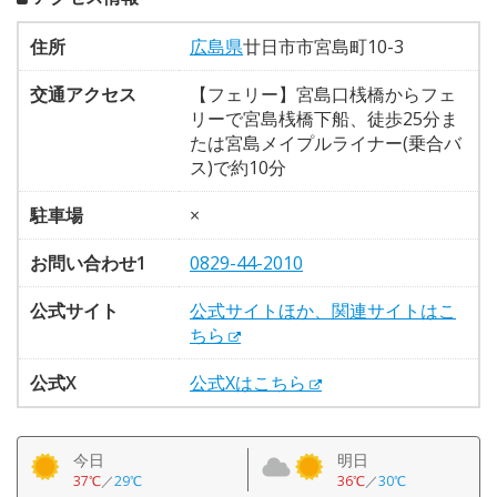
住所
広島県
廿日市市宮島町10-3
交通アクセス
【フェリー】宮島口桟橋からフェ
リーで宮島桟橋下船、徒歩25分ま
たは宮島メイプルライナー(乗合バ
ス)で約10分
駐車場
×
お問い合わせ1
0829-44-2010
公式サイト
公式サイトほか、関連サイトはこ
ちら
公式X
公式Xはこちら
今日
明日
37℃
／
29℃
36℃
／
30℃