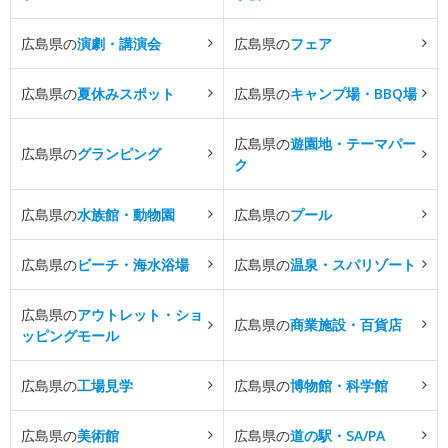
広島県の
演劇・講演会
広島県の
フェア
広島県の
夏休みスポット
広島県の
キャンプ場・BBQ場
広島県の
遊園地・テーマパー
広島県の
グランピング
ク
広島県の
水族館・動物園
広島県の
プール
広島県の
ビーチ・海水浴場
広島県の
温泉・スパリゾート
広島県の
アウトレット・ショ
広島県の
商業施設・百貨店
ッピングモール
広島県の
工場見学
広島県の
博物館・科学館
広島県の
美術館
広島県の
道の駅・SA/PA