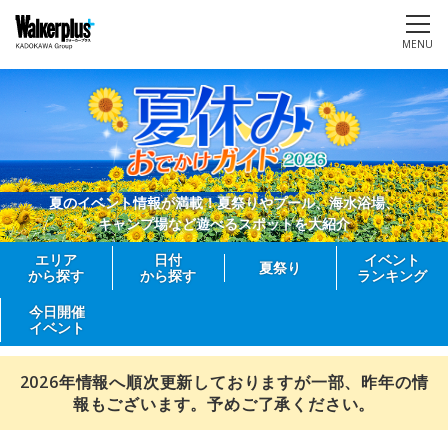
MENU
夏のイベント情報が満載！夏祭りやプール、海水浴場、
キャンプ場など遊べるスポットを大紹介
エリア
日付
イベント
夏祭り
から探す
から探す
ランキング
今日開催
イベント
2026年情報へ順次更新しておりますが一部、昨年の情
報もございます。予めご了承ください。