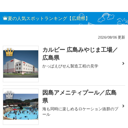
夏の人気スポットランキング【広島県】
2026/08/06 更新
カルビー 広島みやじま工場／
1
広島県
かっぱえびせん製造工程の見学
因島アメニティプール／広島
2
県
海も同時に楽しめるロケーション抜群のプ
ール