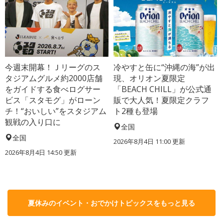
今週末開幕！Ｊリーグのス
冷やすと缶に“沖縄の海”が出
タジアムグルメ約2000店舗
現、オリオン夏限定
をガイドする食べログサー
「BEACH CHILL」が公式通
ビス「スタモグ」がローン
販で大人気！夏限定クラフ
チ！“おいしい”をスタジアム
ト2種も登場
観戦の入り口に
全国
全国
2026年8月4日 11:00
更新
2026年8月4日 14:50
更新
夏休みのイベント・おでかけトピックスをもっと見る