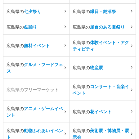
広島県の
七夕祭り
広島県の
縁日・納涼祭
広島県の
盆踊り
広島県の
屋台のある夏祭り
広島県の
体験イベント・アク
広島県の
無料イベント
ティビティ
広島県の
グルメ・フードフェ
広島県の
物産展
ス
広島県の
コンサート・音楽イ
広島県の
フリーマーケット
ベント
広島県の
アニメ・ゲームイベ
広島県の
花イベント
ント
広島県の
動物ふれあいイベン
広島県の
美術展・博物展・展
ト
示会