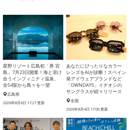
星野リゾート広島初「界 宮
あなたにぴったりなカラー
島」7月23日開業！海と溶け
レンズをAIが診断！スペイン
合うインフィニティ温泉、
発アイウェアブランドなど
全54室から島々を一望
「OWNDAYS」イチオシの
サングラスが続々リリース
広島県
全国
2026年8月6日 17:27
更新
2026年8月4日 17:00
更新