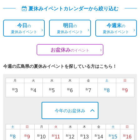
夏休みイベントカレンダーから絞り込む
今日
明日
今週末
の
の
の
夏休みイベント
夏休みイベント
夏休みイベント
お盆休み
の
イベント
今週の広島県の夏休みイベントを探している方はこちら！
月
火
水
木
金
土
日
8/
8/
8/
8/
8/
8/
8/
3
4
5
6
7
8
9
今年のお盆休み
土
日
月
火
水
木
金
土
日
8/
8/
8/
8/
8/
8/
8/
8/
8/
8
9
10
11
12
13
14
15
16