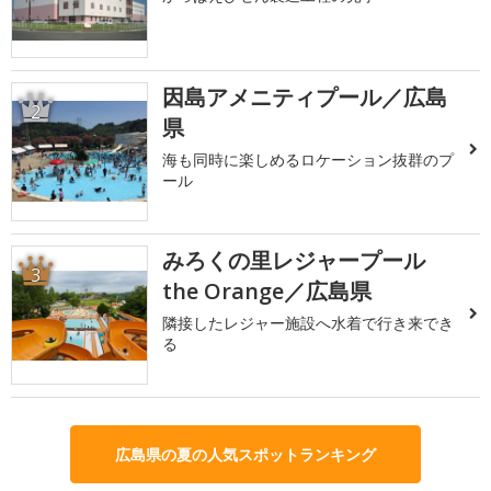
因島アメニティプール／広島
2
県
海も同時に楽しめるロケーション抜群のプ
ール
みろくの里レジャープール
3
the Orange／広島県
隣接したレジャー施設へ水着で行き来でき
る
広島県の夏の人気スポットランキング