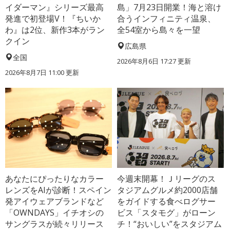
イダーマン』シリーズ最高
島」7月23日開業！海と溶け
発進で初登場V！『ちいか
合うインフィニティ温泉、
わ』は2位、新作3本がラン
全54室から島々を一望
クイン
広島県
全国
2026年8月6日 17:27
更新
2026年8月7日 11:00
更新
あなたにぴったりなカラー
今週末開幕！Ｊリーグのス
レンズをAIが診断！スペイン
タジアムグルメ約2000店舗
発アイウェアブランドなど
をガイドする食べログサー
「OWNDAYS」イチオシの
ビス「スタモグ」がローン
サングラスが続々リリース
チ！“おいしい”をスタジアム