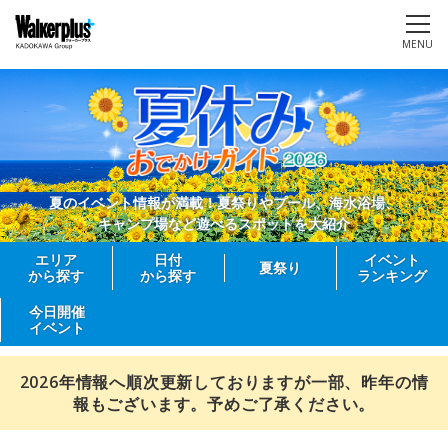
MENU
夏のイベント情報が満載！夏祭りやプール、海水浴場、
キャンプ場など遊べるスポットを大紹介
エリア
日付
イベント
夏祭り
から探す
から探す
ランキング
今日開催
イベント
2026年情報へ順次更新しておりますが一部、昨年の情
報もございます。予めご了承ください。