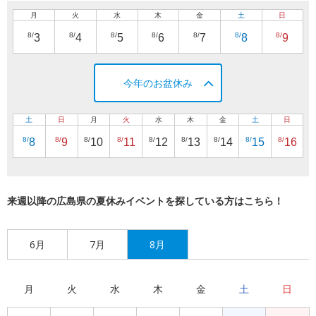
月
火
水
木
金
土
日
8/
8/
8/
8/
8/
8/
8/
3
4
5
6
7
8
9
今年のお盆休み
土
日
月
火
水
木
金
土
日
8/
8/
8/
8/
8/
8/
8/
8/
8/
8
9
10
11
12
13
14
15
16
来週以降の広島県の夏休みイベントを探している方はこちら！
6月
7月
8月
月
火
水
木
金
土
日