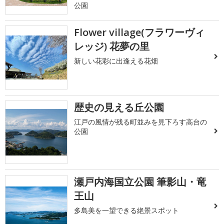
公園
Flower village(フラワーヴィ
レッジ) 花夢の里
新しい花彩に出逢える花畑
歴史の見える丘公園
江戸の風情が残る町並みを見下ろす高台の
公園
瀬戸内海国立公園 筆影山・竜
王山
多島美を一望できる絶景スポット