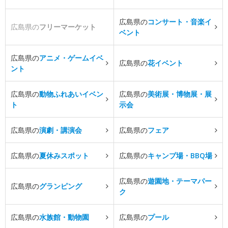
広島県の
コンサート・音楽イ
広島県の
フリーマーケット
ベント
広島県の
アニメ・ゲームイベ
広島県の
花イベント
ント
広島県の
動物ふれあいイベン
広島県の
美術展・博物展・展
ト
示会
広島県の
演劇・講演会
広島県の
フェア
広島県の
夏休みスポット
広島県の
キャンプ場・BBQ場
広島県の
遊園地・テーマパー
広島県の
グランピング
ク
広島県の
水族館・動物園
広島県の
プール