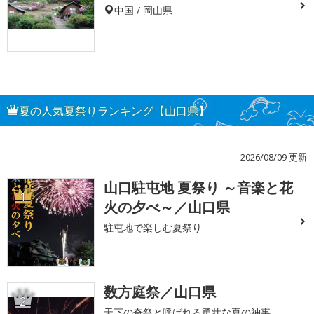
中国 / 岡山県
夏の人気夏祭りランキング【山口県】
2026/08/09 更新
山口駐屯地 夏祭り ～音楽と花
1
火の夕べ～／山口県
駐屯地で楽しむ夏祭り
数方庭祭／山口県
2
天下の奇祭と呼ばれる勇壮な夏の神事