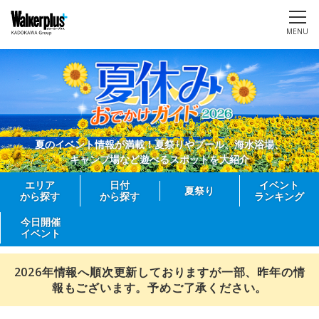
MENU
夏のイベント情報が満載！夏祭りやプール、海水浴場、
キャンプ場など遊べるスポットを大紹介
エリア
日付
イベント
夏祭り
から探す
から探す
ランキング
今日開催
イベント
2026年情報へ順次更新しておりますが一部、昨年の情
報もございます。予めご了承ください。