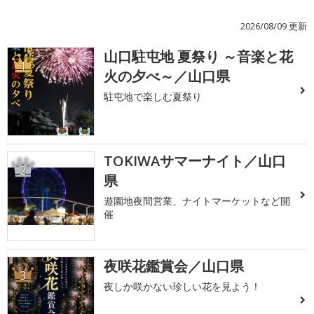
2026/08/09 更新
山口駐屯地 夏祭り ～音楽と花
1
火の夕べ～／山口県
駐屯地で楽しむ夏祭り
TOKIWAサマーナイト／山口
2
県
遊園地夜間営業、ナイトマーケットなど開
催
夜咲花鑑賞会／山口県
3
夜しか咲かない珍しい花を見よう！