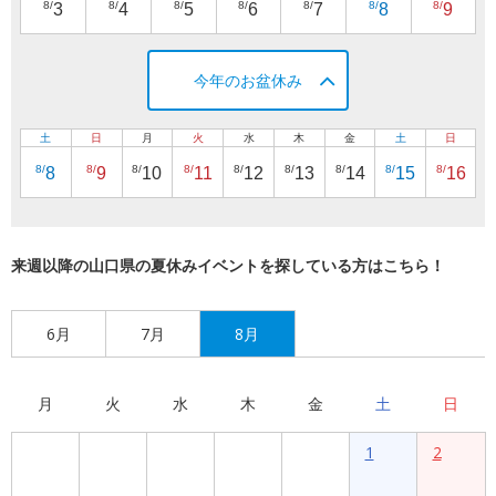
8/
8/
8/
8/
8/
8/
8/
3
4
5
6
7
8
9
今年のお盆休み
土
日
月
火
水
木
金
土
日
8/
8/
8/
8/
8/
8/
8/
8/
8/
8
9
10
11
12
13
14
15
16
来週以降の山口県の夏休みイベントを探している方はこちら！
6月
7月
8月
月
火
水
木
金
土
日
1
2