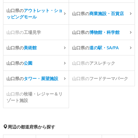
山口県の
アウトレット・ショ
山口県の
商業施設・百貨店
ッピングモール
山口県の
工場見学
山口県の
博物館・科学館
山口県の
美術館
山口県の
道の駅・SA/PA
山口県の
公園
山口県の
アスレチック
山口県の
タワー・展望施設
山口県の
フードテーマパーク
山口県の
牧場・レジャー＆リ
ゾート施設
周辺の都道府県から探す