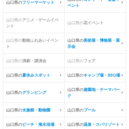
山口県の
フリーマーケット
ベント
山口県の
アニメ・ゲームイベ
山口県の
花イベント
ント
山口県の
動物ふれあいイベン
山口県の
美術展・博物展・展
ト
示会
山口県の
演劇・講演会
山口県の
フェア
山口県の
夏休みスポット
山口県の
キャンプ場・BBQ場
山口県の
遊園地・テーマパー
山口県の
グランピング
ク
山口県の
水族館・動物園
山口県の
プール
山口県の
ビーチ・海水浴場
山口県の
温泉・スパリゾート