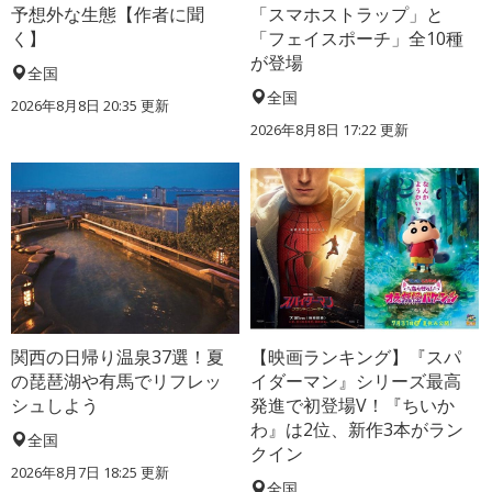
予想外な生態【作者に聞
「スマホストラップ」と
く】
「フェイスポーチ」全10種
が登場
全国
全国
2026年8月8日 20:35
更新
2026年8月8日 17:22
更新
関西の日帰り温泉37選！夏
【映画ランキング】『スパ
の琵琶湖や有馬でリフレッ
イダーマン』シリーズ最高
シュしよう
発進で初登場V！『ちいか
わ』は2位、新作3本がラン
全国
クイン
2026年8月7日 18:25
更新
全国