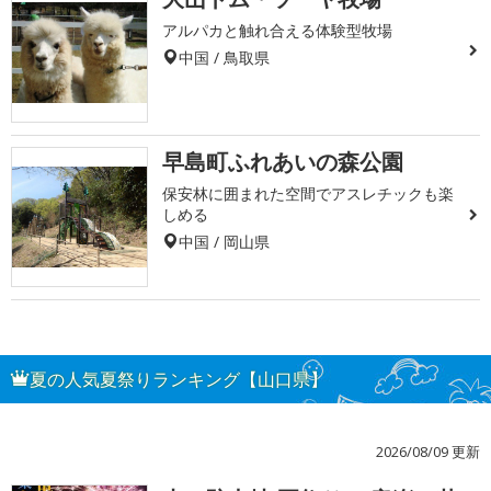
アルパカと触れ合える体験型牧場
中国 / 鳥取県
早島町ふれあいの森公園
保安林に囲まれた空間でアスレチックも楽
しめる
中国 / 岡山県
夏の人気夏祭りランキング【山口県】
2026/08/09 更新