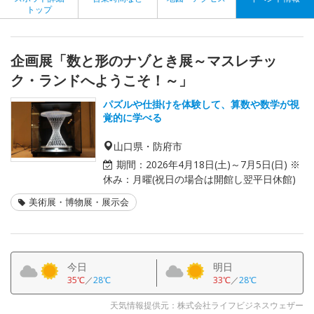
トップ
企画展「数と形のナゾとき展～マスレチッ
ク・ランドへようこそ！～」
パズルや仕掛けを体験して、算数や数学が視
覚的に学べる
山口県・防府市
期間：
2026年4月18日(土)～7月5日(日) ※
休み：月曜(祝日の場合は開館し翌平日休館)
美術展・博物展・展示会
今日
明日
35℃
／
28℃
33℃
／
28℃
天気情報提供元：株式会社ライフビジネスウェザー