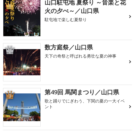
山口駐屯地 夏祭り ～音楽と花
1
火の夕べ～／山口県
駐屯地で楽しむ夏祭り
数方庭祭／山口県
2
天下の奇祭と呼ばれる勇壮な夏の神事
第49回 馬関まつり／山口県
3
歌と踊りでにぎわう、下関の夏の一大イベ
ント