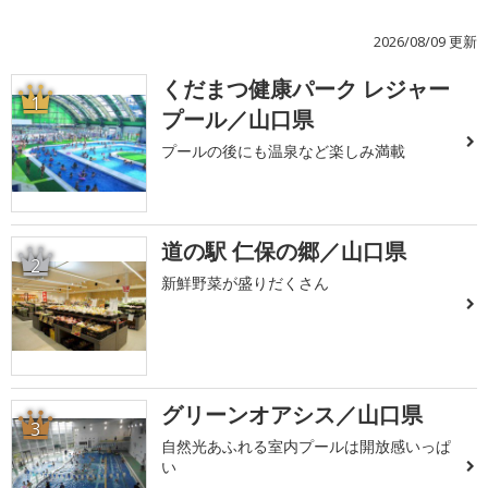
2026/08/09 更新
くだまつ健康パーク レジャー
1
プール／山口県
プールの後にも温泉など楽しみ満載
道の駅 仁保の郷／山口県
2
新鮮野菜が盛りだくさん
グリーンオアシス／山口県
3
自然光あふれる室内プールは開放感いっぱ
い