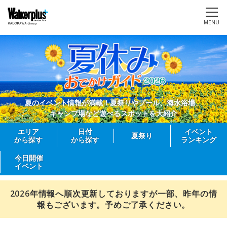
MENU
夏のイベント情報が満載！夏祭りやプール、海水浴場、
キャンプ場など遊べるスポットを大紹介
エリア
日付
イベント
夏祭り
から探す
から探す
ランキング
今日開催
イベント
2026年情報へ順次更新しておりますが一部、昨年の情
報もございます。予めご了承ください。