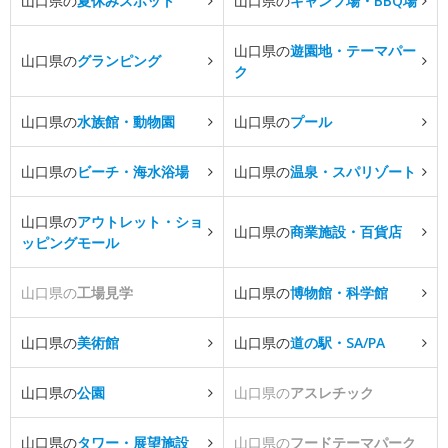
山口県の
夏休みスポット
山口県の
キャンプ場・BBQ場
山口県の
遊園地・テーマパー
山口県の
グランピング
ク
山口県の
水族館・動物園
山口県の
プール
山口県の
ビーチ・海水浴場
山口県の
温泉・スパリゾート
山口県の
アウトレット・ショ
山口県の
商業施設・百貨店
ッピングモール
山口県の
工場見学
山口県の
博物館・科学館
山口県の
美術館
山口県の
道の駅・SA/PA
山口県の
公園
山口県の
アスレチック
山口県の
タワー・展望施設
山口県の
フードテーマパーク