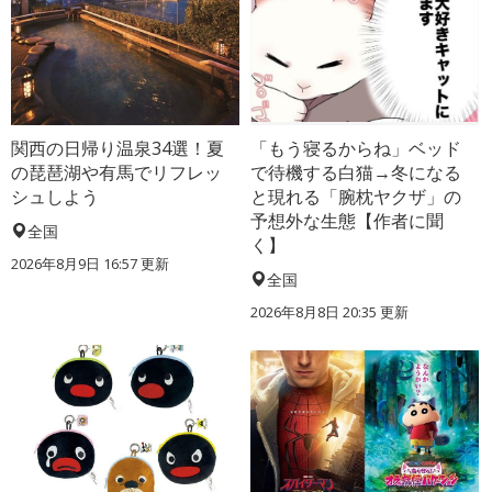
関西の日帰り温泉34選！夏
「もう寝るからね」ベッド
の琵琶湖や有馬でリフレッ
で待機する白猫→冬になる
シュしよう
と現れる「腕枕ヤクザ」の
予想外な生態【作者に聞
全国
く】
2026年8月9日 16:57
更新
全国
2026年8月8日 20:35
更新