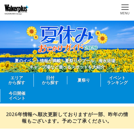
MENU
夏のイベント情報が満載！夏祭りやプール、海水浴場、
キャンプ場など遊べるスポットを大紹介
エリア
日付
イベント
夏祭り
から探す
から探す
ランキング
今日開催
イベント
2026年情報へ順次更新しておりますが一部、昨年の情
報もございます。予めご了承ください。