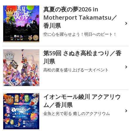
真夏の夜の夢2026 in
1
Motherport Takamatsu／
香川県
空に心を躍らせよう！明日へのビート！
第59回 さぬき高松まつり／香
2
川県
高松の夏を盛り上げる一大イベント
イオンモール綾川 アクアリウ
3
ム／香川県
金魚と光で彩る 癒しのアクアリウム