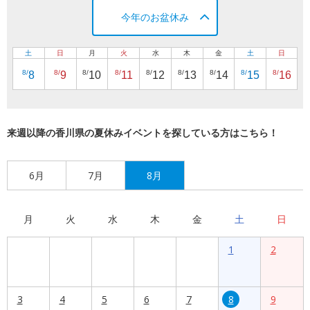
今年のお盆休み
土
日
月
火
水
木
金
土
日
8/
8/
8/
8/
8/
8/
8/
8/
8/
8
9
10
11
12
13
14
15
16
来週以降の香川県の夏休みイベントを探している方はこちら！
6月
7月
8月
月
火
水
木
金
土
日
1
2
3
4
5
6
7
8
9