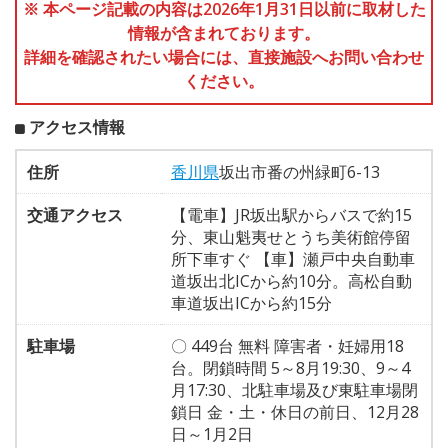
※ 本ページ記載の内容は2026年1月31日以前に取材した
情報が含まれております。
詳細を確認されたい場合には、直接施設へお問い合わせ
ください。
アクセス情報
住所
香川県
坂出市番の州緑町6-13
交通アクセス
【電車】JR坂出駅からバスで約15
分、東山魁夷せとうち美術館停留
所下車すぐ 【車】瀬戸中央自動車
道坂出北ICから約10分。高松自動
車道坂出ICから約15分
駐車場
〇 449台 無料 障害者・妊婦用18
台。閉鎖時間 5～8月19:30、9～4
月17:30、北駐車場及び東駐車場閉
鎖日 金・土・休日の前日、12月28
日～1月2日