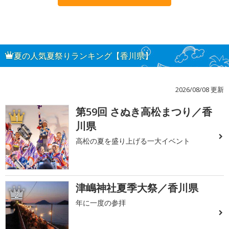
夏の人気夏祭りランキング【香川県】
2026/08/08 更新
第59回 さぬき高松まつり／香
1
川県
高松の夏を盛り上げる一大イベント
津嶋神社夏季大祭／香川県
2
年に一度の参拝