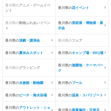
香川県の
アニメ・ゲームイベ
香川県の
花イベント
ント
香川県の
動物ふれあいイベン
香川県の
美術展・博物展・展
ト
示会
香川県の
演劇・講演会
香川県の
フェア
香川県の
夏休みスポット
香川県の
キャンプ場・BBQ場
香川県の
遊園地・テーマパー
香川県の
グランピング
ク
香川県の
水族館・動物園
香川県の
プール
香川県の
ビーチ・海水浴場
香川県の
温泉・スパリゾート
香川県の
アウトレット・ショ
香川県の
商業施設・百貨店