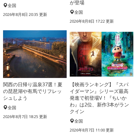
が登場
全国
全国
2026年8月8日 20:35
更新
2026年8月8日 17:22
更新
関西の日帰り温泉37選！夏
【映画ランキング】『スパ
の琵琶湖や有馬でリフレッ
イダーマン』シリーズ最高
シュしよう
発進で初登場V！『ちいか
わ』は2位、新作3本がラン
全国
クイン
2026年8月7日 18:25
更新
全国
2026年8月7日 11:00
更新