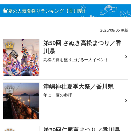
夏の人気夏祭りランキング【香川県】
2026/08/06 更新
第59回 さぬき高松まつり／香
1
川県
高松の夏を盛り上げる一大イベント
津嶋神社夏季大祭／香川県
2
年に一度の参拝
第39回仁尾竜まつり／香川県