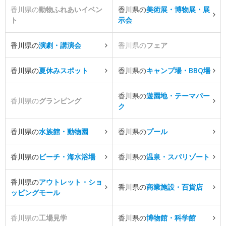
香川県の
動物ふれあいイベン
香川県の
美術展・博物展・展
ト
示会
香川県の
演劇・講演会
香川県の
フェア
香川県の
夏休みスポット
香川県の
キャンプ場・BBQ場
香川県の
遊園地・テーマパー
香川県の
グランピング
ク
香川県の
水族館・動物園
香川県の
プール
香川県の
ビーチ・海水浴場
香川県の
温泉・スパリゾート
香川県の
アウトレット・ショ
香川県の
商業施設・百貨店
ッピングモール
香川県の
工場見学
香川県の
博物館・科学館