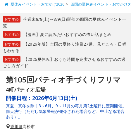
夏休みイベント・おでかけ2026
四国の夏休みイベント・おでかけ
今週末8/8(土)～8/9(日)開催の四国の夏休みイベント一
おすすめ
覧
【漫画】夏に読みたいおすすめの怖い話まとめ
おすすめ
【2026年版】全国の夏祭り注目27選。見どころ・日程
おすすめ
もわかる！
【2026夏休み】おうち時間を充実させるおすすめの過
おすすめ
ごし方ガイド
第105回パティオ手づくりフリマ
4町パティオ広場
開催日程：
2026年6月13日(土)
真夏、真冬を除く3～6月、9～11月の毎月第2土曜日に定期開催。
雨天決行（ただし気象警報が発令された場合など、中止なる場合
あり）。
香川県
高松市