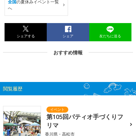
全国
の夏休みイベント一覧
へ
シェアする
シェア
友だちに送る
おすすめ情報
閲覧履歴
第105回パティオ手づくりフ
リマ
香川県・高松市