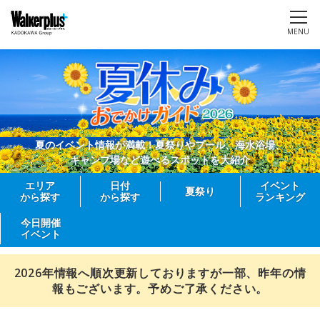
MENU
夏のイベント情報が満載！夏祭りやプール、海水浴場、
キャンプ場など遊べるスポットを大紹介
エリア
日付
イベント
夏祭り
から探す
から探す
ランキング
今日開催
イベント
2026年情報へ順次更新しておりますが一部、昨年の情
報もございます。予めご了承ください。