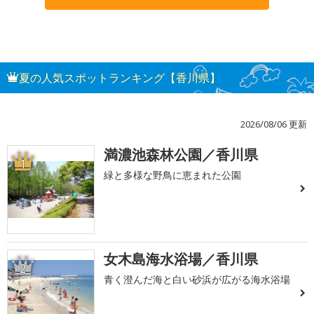
夏の人気スポットランキング【香川県】
2026/08/06 更新
満濃池森林公園／香川県
1
緑と多様な野鳥に恵まれた公園
女木島海水浴場／香川県
2
青く澄んだ海と白い砂浜が広がる海水浴場