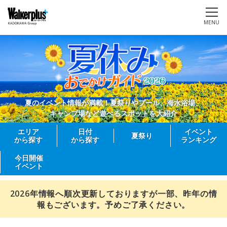
MENU
夏のイベント情報が満載！夏祭りやプール、海水浴場、
キャンプ場など遊べるスポットを大紹介
エリア
日付
イベント
夏祭り
から探す
から探す
ランキング
今日開催
イベント
2026年情報へ順次更新しておりますが一部、昨年の情
報もございます。予めご了承ください。