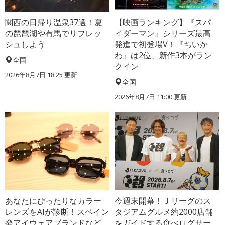
関西の日帰り温泉37選！夏
【映画ランキング】『スパ
の琵琶湖や有馬でリフレッ
イダーマン』シリーズ最高
シュしよう
発進で初登場V！『ちいか
わ』は2位、新作3本がラン
全国
クイン
2026年8月7日 18:25
更新
全国
2026年8月7日 11:00
更新
あなたにぴったりなカラー
今週末開幕！Ｊリーグのス
レンズをAIが診断！スペイン
タジアムグルメ約2000店舗
発アイウェアブランドなど
をガイドする食べログサー