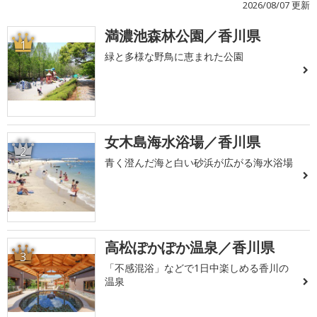
2026/08/07 更新
満濃池森林公園／香川県
1
緑と多様な野鳥に恵まれた公園
女木島海水浴場／香川県
2
青く澄んだ海と白い砂浜が広がる海水浴場
高松ぽかぽか温泉／香川県
3
「不感混浴」などで1日中楽しめる香川の
温泉