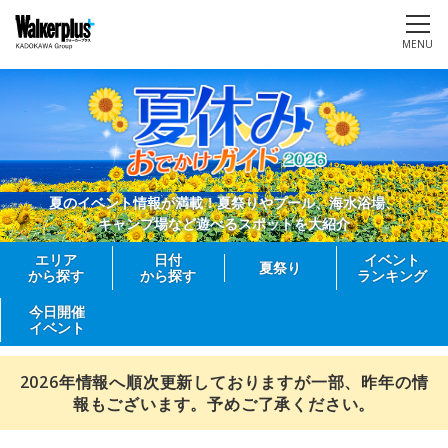
MENU
夏のイベント情報が満載！夏祭りやプール、海水浴場、
キャンプ場など遊べるスポットを大紹介
エリア
日付
イベント
夏祭り
から探す
から探す
ランキング
今日開催
イベント
2026年情報へ順次更新しておりますが一部、昨年の情
報もございます。予めご了承ください。