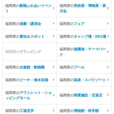
福岡県の
動物ふれあいイベン
福岡県の
美術展・博物展・展
ト
示会
福岡県の
演劇・講演会
福岡県の
フェア
福岡県の
夏休みスポット
福岡県の
キャンプ場・BBQ場
福岡県の
遊園地・テーマパー
福岡県の
グランピング
ク
福岡県の
水族館・動物園
福岡県の
プール
福岡県の
ビーチ・海水浴場
福岡県の
温泉・スパリゾート
福岡県の
アウトレット・ショ
福岡県の
商業施設・百貨店
ッピングモール
福岡県の
工場見学
福岡県の
博物館・科学館