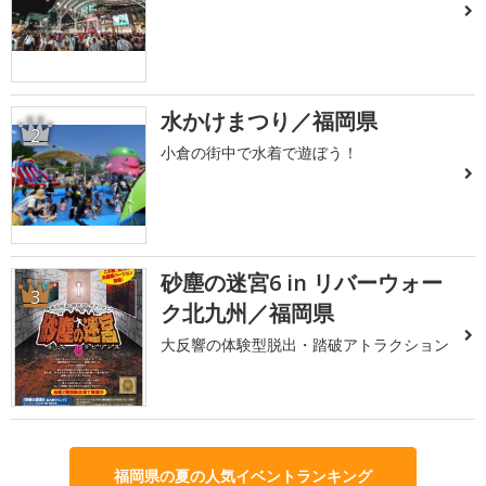
水かけまつり／福岡県
2
小倉の街中で水着で遊ぼう！
砂塵の迷宮6 in リバーウォー
3
ク北九州／福岡県
大反響の体験型脱出・踏破アトラクション
福岡県の夏の人気イベントランキング