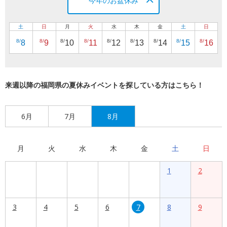
今年のお盆休み
土
日
月
火
水
木
金
土
日
8/
8/
8/
8/
8/
8/
8/
8/
8/
8
9
10
11
12
13
14
15
16
来週以降の福岡県の夏休みイベントを探している方はこちら！
6月
7月
8月
月
火
水
木
金
土
日
1
2
3
4
5
6
7
8
9