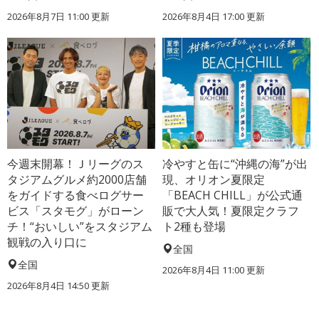
2026年8月7日 11:00
更新
2026年8月4日 17:00
更新
今週末開幕！Ｊリーグのス
冷やすと缶に“沖縄の海”が出
タジアムグルメ約2000店舗
現、オリオン夏限定
をガイドする食べログサー
「BEACH CHILL」が公式通
ビス「スタモグ」がローン
販で大人気！夏限定クラフ
チ！“おいしい”をスタジアム
ト2種も登場
観戦の入り口に
全国
全国
2026年8月4日 11:00
更新
2026年8月4日 14:50
更新