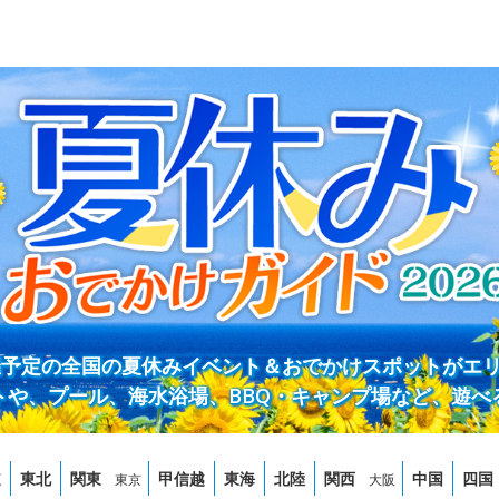
開催予定の全国の夏休みイベント＆おでかけスポットがエ
トや、プール、海水浴場、BBQ・キャンプ場など、遊べ
道
東北
関東
甲信越
東海
北陸
関西
中国
四国
東京
大阪