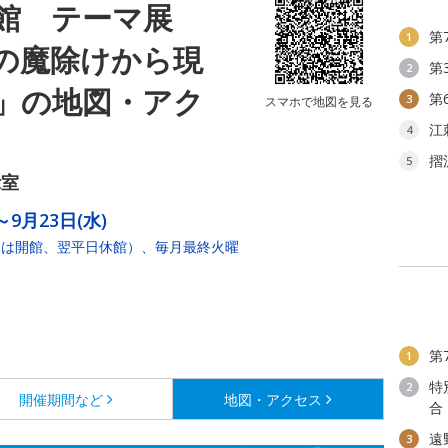
館 テーマ展
第
1
の魔除けから現
第
2
」の地図・アク
第
3
スマホで地図を見る
江
4
摺
5
示室
～9月23日(水)
合は開館、翌平日休館）、毎月最終火曜
第
1
特
2
開催期間など
地図・アクセス
合
遠
3