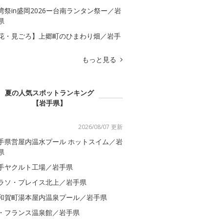
湾祭in盛岡2026ー台南ランタン祭ー／岩
県
花・見ごろ】上郷町のひまわり畑／岩手
もっと見る
夏の人気スポットランキング
【岩手県】
2026/08/07 更新
手県営屋内温水プール ホットスイム／岩
県
手ヤクルト工場／岩手県
ラソ・プレイス北上／岩手県
和賀町湯本屋内温泉プール／岩手県
・フランス温泉館／岩手県