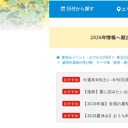
日付から探す
エ
2026年情報へ
夏休みイベント・おでかけ2026
東北の
盛岡市遺跡の学び館 テーマ展「装身－縄
今週末8/8(土)～8/9
おすすめ
【漫画】夏に読みたい
おすすめ
【2026年版】全国の
おすすめ
【2026夏休み】おう
おすすめ