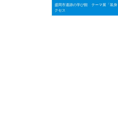
盛岡市遺跡の学び館 テーマ展「装身
クセス