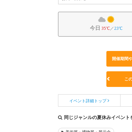
今日
35℃
／
23℃
開催期間
こ
イベント詳細
トップ
同じジャンルの夏休みイベント
美術展・博物展・展示会