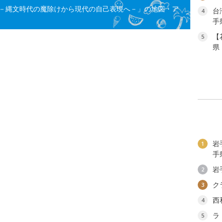
－縄文時代の魔除けから現代の自己表現へ－」の地図・ア
台
4
手
【
5
県
岩
1
手
岩
2
ク
3
西
4
ラ
5