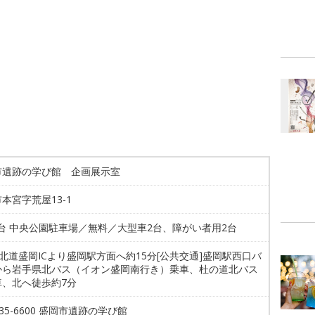
市遺跡の学び館 企画展示室
本宮字荒屋13-1
4台 中央公園駐車場／無料／大型車2台、障がい者用2台
東北道盛岡ICより盛岡駅方面へ約15分[公共交通]盛岡駅西口バ
から岩手県北バス（イオン盛岡南行き）乗車、杜の道北バス
車、北へ徒歩約7分
-635-6600 盛岡市遺跡の学び館