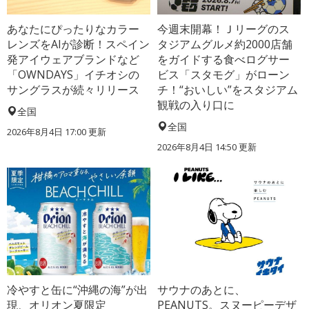
あなたにぴったりなカラー
今週末開幕！Ｊリーグのス
レンズをAIが診断！スペイン
タジアムグルメ約2000店舗
発アイウェアブランドなど
をガイドする食べログサー
「OWNDAYS」イチオシの
ビス「スタモグ」がローン
サングラスが続々リリース
チ！“おいしい”をスタジアム
観戦の入り口に
全国
全国
2026年8月4日 17:00
更新
2026年8月4日 14:50
更新
冷やすと缶に“沖縄の海”が出
サウナのあとに、
現、オリオン夏限定
PEANUTS。スヌーピーデザ