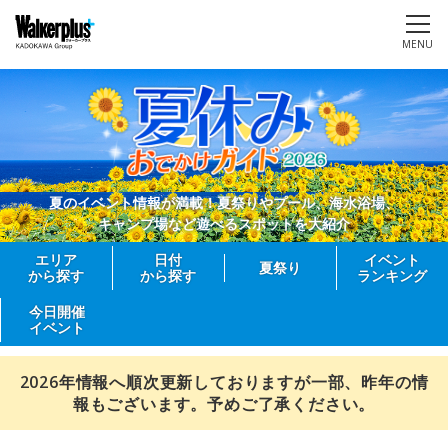
MENU
夏のイベント情報が満載！夏祭りやプール、海水浴場、
キャンプ場など遊べるスポットを大紹介
エリア
日付
イベント
夏祭り
から探す
から探す
ランキング
今日開催
イベント
2026年情報へ順次更新しておりますが一部、昨年の情
報もございます。予めご了承ください。