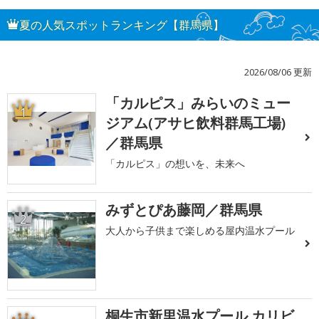
夏の人気スポットランキング【群馬県】
2026/08/06 更新
「カルピス」みらいのミュー
1
ジアム(アサヒ飲料群馬工場)
／群馬県
「カルピス」の想いを、未来へ
みずとぴあ藤岡／群馬県
2
大人から子供まで楽しめる屋内温水プール
桐生市新里温水プール カリビ