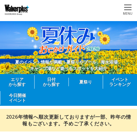
MENU
夏のイベント情報が満載！夏祭りやプール、海水浴場、
キャンプ場など遊べるスポットを大紹介
エリア
日付
イベント
夏祭り
から探す
から探す
ランキング
今日開催
イベント
2026年情報へ順次更新しておりますが一部、昨年の情
報もございます。予めご了承ください。