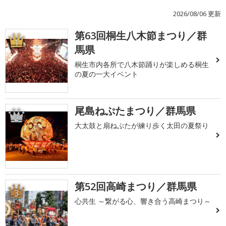
2026/08/06 更新
第63回桐生八木節まつり／群
1
馬県
桐生市内各所で八木節踊りが楽しめる桐生
の夏の一大イベント
尾島ねぷたまつり／群馬県
2
大太鼓と扇ねぷたが練り歩く太田の夏祭り
第52回高崎まつり／群馬県
3
心共生 ～繋がる心、響き合う高崎まつり～