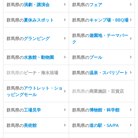
群馬県の
演劇・講演会
群馬県の
フェア
群馬県の
夏休みスポット
群馬県の
キャンプ場・BBQ場
群馬県の
遊園地・テーマパー
群馬県の
グランピング
ク
群馬県の
水族館・動物園
群馬県の
プール
群馬県の
ビーチ・海水浴場
群馬県の
温泉・スパリゾート
群馬県の
アウトレット・ショ
群馬県の
商業施設・百貨店
ッピングモール
群馬県の
工場見学
群馬県の
博物館・科学館
群馬県の
美術館
群馬県の
道の駅・SA/PA