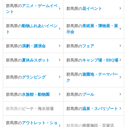
群馬県の
アニメ・ゲームイベ
群馬県の
花イベント
ント
群馬県の
動物ふれあいイベン
群馬県の
美術展・博物展・展
ト
示会
群馬県の
演劇・講演会
群馬県の
フェア
群馬県の
夏休みスポット
群馬県の
キャンプ場・BBQ場
群馬県の
遊園地・テーマパー
群馬県の
グランピング
ク
群馬県の
水族館・動物園
群馬県の
プール
群馬県の
ビーチ・海水浴場
群馬県の
温泉・スパリゾート
群馬県の
アウトレット・ショ
群馬県の
商業施設・百貨店