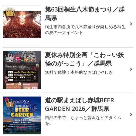
第63回桐生八木節まつり／群
1
馬県
桐生市内各所で八木節踊りが楽しめる桐生
の夏の一大イベント
夏休み特別企画「こわ～い妖
2
怪のがっこう」／群馬県
無料で体験！本格的なおばけやしき
道の駅まえばし赤城BEER
3
GARDEN 2026／群馬県
自然の中で、ちょっと贅沢なビアタイム
を。