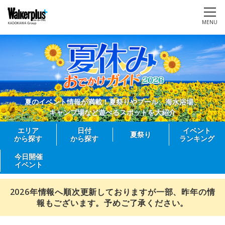
MENU
夏のイベント情報が満載！夏祭りやプール、海水浴場、
キャンプ場など遊べるスポットを大紹介
エリア
日付
イベント
夏祭り
から探す
から探す
ランキング
今日開催
イベント
2026年情報へ順次更新しておりますが一部、昨年の情
報もございます。予めご了承ください。