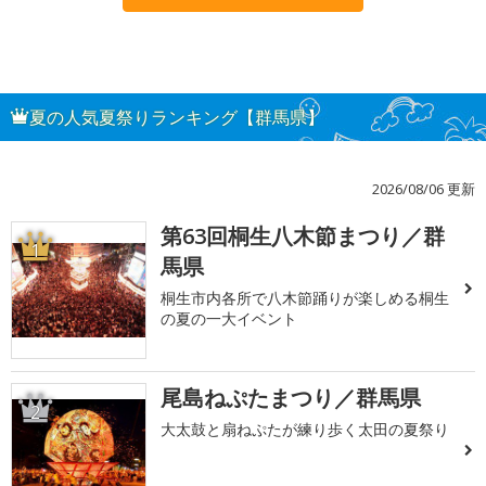
夏の人気夏祭りランキング【群馬県】
2026/08/06 更新
第63回桐生八木節まつり／群
1
馬県
桐生市内各所で八木節踊りが楽しめる桐生
の夏の一大イベント
尾島ねぷたまつり／群馬県
2
大太鼓と扇ねぷたが練り歩く太田の夏祭り