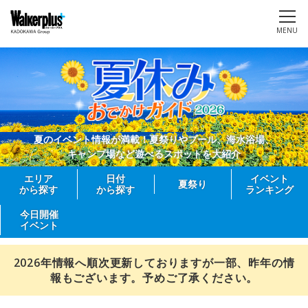
MENU
夏のイベント情報が満載！夏祭りやプール、海水浴場、
キャンプ場など遊べるスポットを大紹介
エリア
日付
イベント
夏祭り
から探す
から探す
ランキング
今日開催
イベント
2026年情報へ順次更新しておりますが一部、昨年の情
報もございます。予めご了承ください。