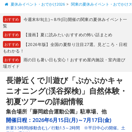
夏休みイベント・おでかけ2026
関東の夏休みイベント・おでかけ
今週末8/8(土)～8/9(日)開催の関東の夏休みイベント一
おすすめ
覧
【漫画】夏に読みたいおすすめの怖い話まとめ
おすすめ
【2026年版】全国の夏祭り注目27選。見どころ・日程
おすすめ
もわかる！
雨の日も暑い日も安心！おすすめ屋内施設・室内遊び
おすすめ
場ガイド
長瀞近くで川遊び「ぷかぷかキャ
ニオニング(渓谷探検)」自然体験・
初夏ツアーの詳細情報
集合場所「藤岡総合運動公園」駐車場、他
開催日程：
2026年6月15日(月)～7月17日(金)
所要3.5時間(移動含む)／行動1.5～2時間 ※平日中心の開催。土