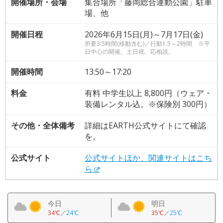
開催場所・会場
集合場所「藤岡総合運動公園」駐車
場、他
開催日程
2026年6月15日(月)～7月17日(金)
所要3.5時間(移動含む)／行動1.5～2時間 ※平
日中心の開催。土日祝、応相談。
開催時間
13:50～17:20
料金
有料 中学生以上 8,800円（ウェア・
装備レンタル込。※保険別 300円）
その他・全体備考
詳細はEARTH公式サイトにて確認
を。
公式サイト
公式サイトほか、関連サイトはこち
ら
今日
明日
34℃
／
24℃
35℃
／
25℃