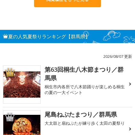
夏の人気夏祭りランキング【群馬県】
2026/08/07 更新
第63回桐生八木節まつり／群
1
馬県
桐生市内各所で八木節踊りが楽しめる桐生
の夏の一大イベント
尾島ねぷたまつり／群馬県
2
大太鼓と扇ねぷたが練り歩く太田の夏祭り