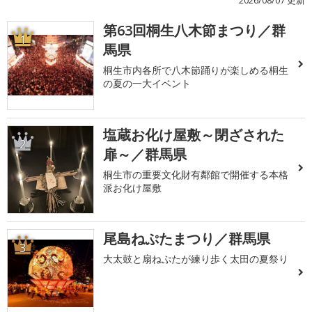
2026/08/07 更新
第63回桐生八木節まつり／群
1
馬県
桐生市内各所で八木節踊りが楽しめる桐生
の夏の一大イベント
塩蔵お化け屋敷～閉ざされた
2
扉～／群馬県
桐生市の重要文化財有鄰館で開催する本格
派お化け屋敷
尾島ねぷたまつり／群馬県
3
大太鼓と扇ねぷたが練り歩く太田の夏祭り