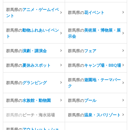
群馬県の
アニメ・ゲームイベ
群馬県の
花イベント
ント
群馬県の
動物ふれあいイベン
群馬県の
美術展・博物展・展
ト
示会
群馬県の
演劇・講演会
群馬県の
フェア
群馬県の
夏休みスポット
群馬県の
キャンプ場・BBQ場
群馬県の
遊園地・テーマパー
群馬県の
グランピング
ク
群馬県の
水族館・動物園
群馬県の
プール
群馬県の
ビーチ・海水浴場
群馬県の
温泉・スパリゾート
群馬県の
アウトレット・ショ