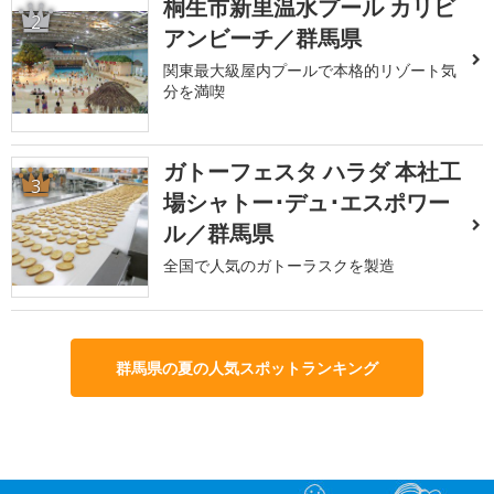
桐生市新里温水プール カリビ
2
アンビーチ／群馬県
関東最大級屋内プールで本格的リゾート気
分を満喫
ガトーフェスタ ハラダ 本社工
3
場シャトー･デュ･エスポワー
ル／群馬県
全国で人気のガトーラスクを製造
群馬県の夏の人気スポットランキング