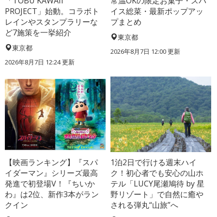
「TOBU KAWAII
常温OKの限定お菓子・スパ
PROJECT」始動。コラボト
イス総菜・最新ポップアッ
レインやスタンプラリーな
プまとめ
ど7施策を一挙紹介
東京都
東京都
2026年8月7日 12:00
更新
2026年8月7日 12:24
更新
【映画ランキング】『スパ
1泊2日で行ける週末ハイ
イダーマン』シリーズ最高
ク！初心者でも安心の山ホ
発進で初登場V！『ちいか
テル「LUCY尾瀬鳩待 by 星
わ』は2位、新作3本がラン
野リゾート」で自然に癒や
クイン
される弾丸“山旅”へ