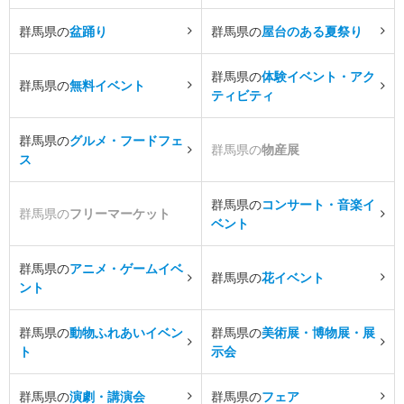
群馬県の
盆踊り
群馬県の
屋台のある夏祭り
群馬県の
体験イベント・アク
群馬県の
無料イベント
ティビティ
群馬県の
グルメ・フードフェ
群馬県の
物産展
ス
群馬県の
コンサート・音楽イ
群馬県の
フリーマーケット
ベント
群馬県の
アニメ・ゲームイベ
群馬県の
花イベント
ント
群馬県の
動物ふれあいイベン
群馬県の
美術展・博物展・展
ト
示会
群馬県の
演劇・講演会
群馬県の
フェア