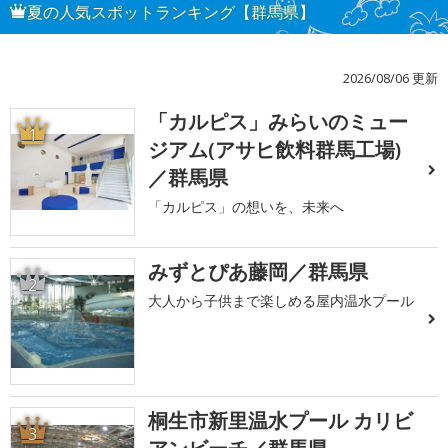
夏の人気スポットランキング【群馬県】
2026/08/06 更新
「カルピス」みらいのミュー
1
ジアム(アサヒ飲料群馬工場)
／群馬県
「カルピス」の想いを、未来へ
みずとぴあ藤岡／群馬県
2
大人から子供まで楽しめる屋内温水プール
桐生市新里温水プール カリビ
3