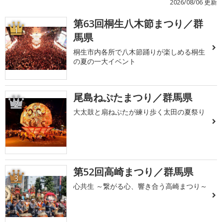
2026/08/06 更新
第63回桐生八木節まつり／群
1
馬県
桐生市内各所で八木節踊りが楽しめる桐生
の夏の一大イベント
尾島ねぷたまつり／群馬県
2
大太鼓と扇ねぷたが練り歩く太田の夏祭り
第52回高崎まつり／群馬県
3
心共生 ～繋がる心、響き合う高崎まつり～