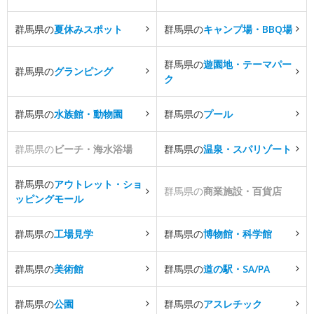
群馬県の
夏休みスポット
群馬県の
キャンプ場・BBQ場
群馬県の
遊園地・テーマパー
群馬県の
グランピング
ク
群馬県の
水族館・動物園
群馬県の
プール
群馬県の
ビーチ・海水浴場
群馬県の
温泉・スパリゾート
群馬県の
アウトレット・ショ
群馬県の
商業施設・百貨店
ッピングモール
群馬県の
工場見学
群馬県の
博物館・科学館
群馬県の
美術館
群馬県の
道の駅・SA/PA
群馬県の
公園
群馬県の
アスレチック