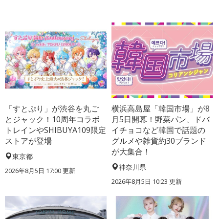
「すとぷり」が渋谷を丸ご
横浜高島屋「韓国市場」が8
とジャック！10周年コラボ
月5日開幕！野菜パン、ドバ
トレインやSHIBUYA109限定
イチョコなど韓国で話題の
ストアが登場
グルメや雑貨約30ブランド
が大集合！
東京都
神奈川県
2026年8月5日 17:00
更新
2026年8月5日 10:23
更新