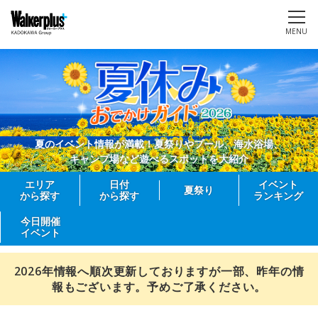
MENU
夏のイベント情報が満載！夏祭りやプール、海水浴場、
キャンプ場など遊べるスポットを大紹介
エリア
日付
イベント
夏祭り
から探す
から探す
ランキング
今日開催
イベント
2026年情報へ順次更新しておりますが一部、昨年の情
報もございます。予めご了承ください。