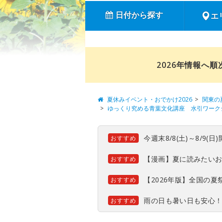
日付から探す
エ
2026年情報へ
夏休みイベント・おでかけ2026
関東の
ゆっくり究める青葉文化講座 水引ワーク
今週末8/8(土)～8/9
おすすめ
【漫画】夏に読みたい
おすすめ
【2026年版】全国の
おすすめ
雨の日も暑い日も安心
おすすめ