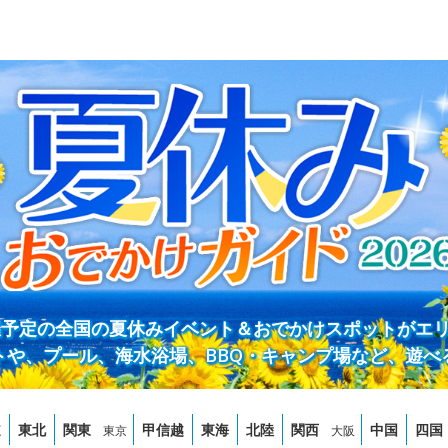
開催予定の全国の夏休みイベント＆おでかけスポットがエ
トや、プール、海水浴場、BBQ・キャンプ場など、遊べ
道
東北
関東
甲信越
東海
北陸
関西
中国
四国
東京
大阪