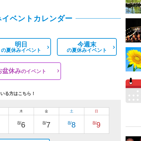
みイベントカレンダー
明日
今週末
の
夏休みイベント
の
夏休みイベント
お盆休み
の
イベント
ている方はこちら！
木
金
土
日
8/
8/
8/
8/
6
7
8
9