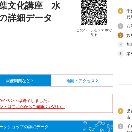
葉文化講座 水
千
1
の詳細データ
代
八
2
このページをスマホで
見る
妙
3
旭
4
第
5
開催期間など
地図・アクセス
のイベントは終了しました。
ントはこちらからご確認ください。
樂
1
市
千
ークショップの詳細データ
2