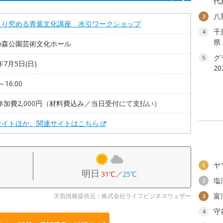
代
八
3
くり究める青葉文化講座 水引ワークショップ
千
4
県
の森公園芸術文化ホール
グ
5
年7月5日(日)
2
～16:00
参加費2,000円（材料費込み／当日受付にて支払い）
サイトほか、関連サイトはこちら
ヤ
1
明日
31℃
／
25℃
塩
2
富
天気情報提供元：株式会社ライフビジネスウェザー
3
守
4