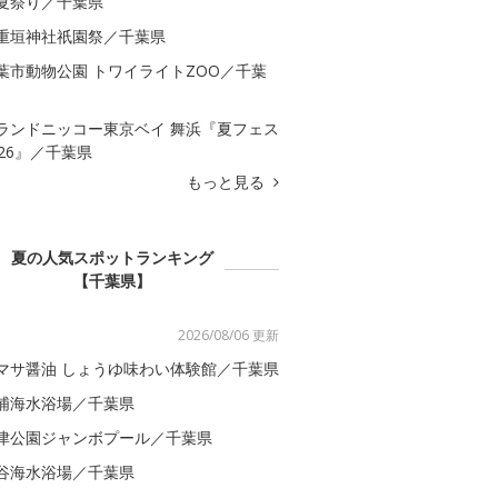
夏祭り／千葉県
重垣神社祇園祭／千葉県
葉市動物公園 トワイライトZOO／千葉
ランドニッコー東京ベイ 舞浜『夏フェス
026』／千葉県
もっと見る
夏の人気スポットランキング
【千葉県】
2026/08/06 更新
マサ醤油 しょうゆ味わい体験館／千葉県
浦海水浴場／千葉県
津公園ジャンボプール／千葉県
谷海水浴場／千葉県