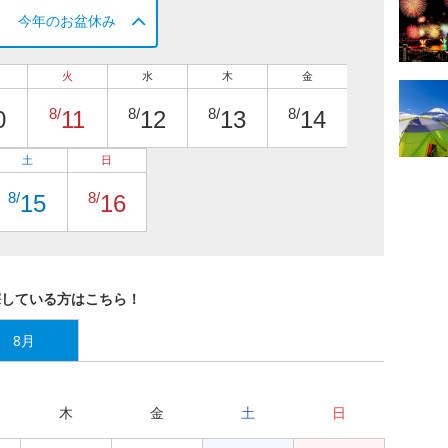
今年のお盆休み
火
水
木
金
8/
8/
8/
8/
0
11
12
13
14
土
日
8/
8/
15
16
探している方はこちら！
8月
木
金
土
日