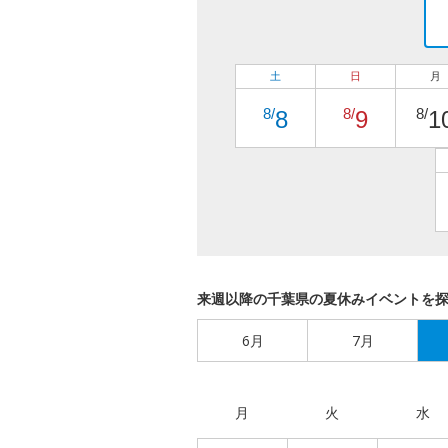
土
日
月
8/
8/
8/
8
9
1
来週以降の千葉県の夏休みイベントを
6月
7月
月
火
水