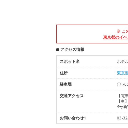
※ こ
東京都のイベ
アクセス情報
スポット名
ホテル
住所
東京
駐車場
〇 7
交通アクセス
【電
【車】
4号新
お問い合わせ1
03-3