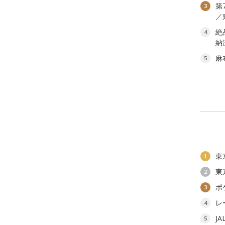
第
3
／
絶
4
納
麻
5
東
1
東
2
ポ
3
レ
4
J
5