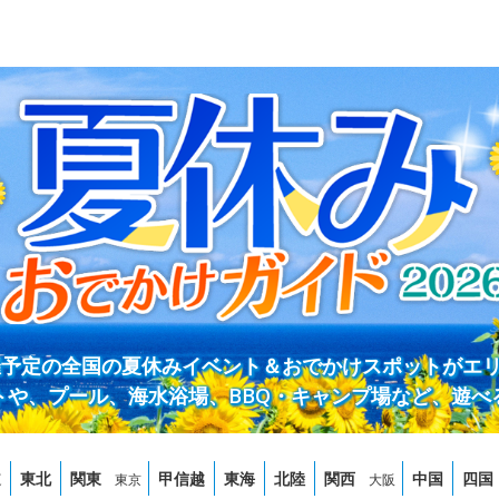
開催予定の全国の夏休みイベント＆おでかけスポットがエ
トや、プール、海水浴場、BBQ・キャンプ場など、遊べ
道
東北
関東
甲信越
東海
北陸
関西
中国
四国
東京
大阪