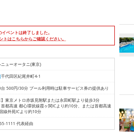
のイベントは終了しました。
ントはこちらからご確認ください。
ニューオータニ(東京)
都
千代田区紀尾井町4‐1
60台 500円/30分 プール利用時は駐車サービス券の提供あり
車】東京メトロ赤坂見附駅または永田町駅より徒歩3分
首都高速 都心環状線霞ヶ関ICより約10分、または首都高速
宿線外苑ICより約10分
265-1111 代表経由