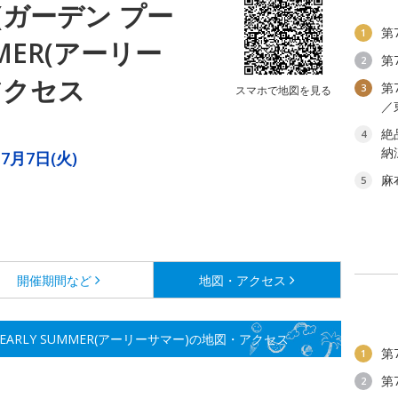
L(ガーデン プー
第
1
MMER(アーリー
第
2
アクセス
第
3
スマホで地図を見る
／
絶
4
納
～7月7日(火)
麻
5
開催期間など
地図・アクセス
」EARLY SUMMER(アーリーサマー)の地図・アクセス
第
1
第
2