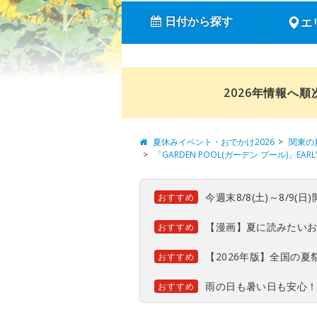
日付から探す
エ
2026年情報へ
夏休みイベント・おでかけ2026
関東の
「GARDEN POOL(ガーデン プール)」EAR
今週末8/8(土)～8/9
おすすめ
【漫画】夏に読みたい
おすすめ
【2026年版】全国の
おすすめ
雨の日も暑い日も安心
おすすめ