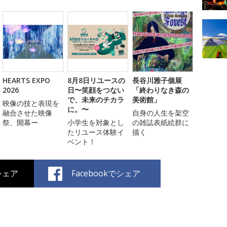
HEARTS EXPO
8月8日リユースの
長谷川雅子個展
2026
日〜笑顔をつない
「終わりなき森の
で、未来のチカラ
美術館」
映像の技と表現を
に。〜
融合させた映像
自身の人生を架空
祭、開幕ー
小学生を対象とし
の雑誌表紙絵群に
たリユース体験イ
描く
ベント！
でシェア
Facebookでシェア