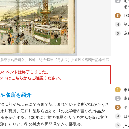
絶
2
納
T
3
第
4
麻
5
撰東京名所図会」49編 明治40年10月より）文京区立森鴎外記念館蔵
のイベントは終了しました。
ントはこちらからご確認ください。
東
1
坂や名所を紹介
東
2
明治以前から現在に至るまで親しまれている名所や坂がたくさ
ポ
3
、永井荷風、江戸川乱歩ら区ゆかりの文学者が書いた作品か
日
4
名所を紹介する。100年ほど前の風景や人々の営みを近代文学
を馳せたりと、街の魅力を再発見できる展覧会。
J
5