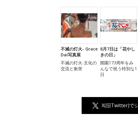
不滅の灯火- Grace
8月7日は「花やし
Dai写真展
きの日」
不滅の灯火-文化の
開園173周年をみ
交流と衝突
んなで祝う特別な1
日
X(旧Twitter)