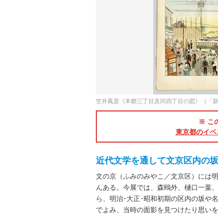
笠井鳳斎《本郷三丁目及同四丁目の図》（「新
※ こ
東京都のイベ
近代文学を通して文京区内の
文の京（ふみのみやこ／文京区）には
んある。今展では、森鴎外、樋口一葉
ら、明治･大正･昭和初期の区内の坂や
でよみ、当時の面影を見つけたり思い