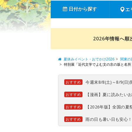
日付から探す
エ
2026年情報へ
夏休みイベント・おでかけ2026
関東の
特別展「近代文学でよむ文の京の坂と名所
今週末8/8(土)～8/9
おすすめ
【漫画】夏に読みたい
おすすめ
【2026年版】全国の
おすすめ
雨の日も暑い日も安心
おすすめ