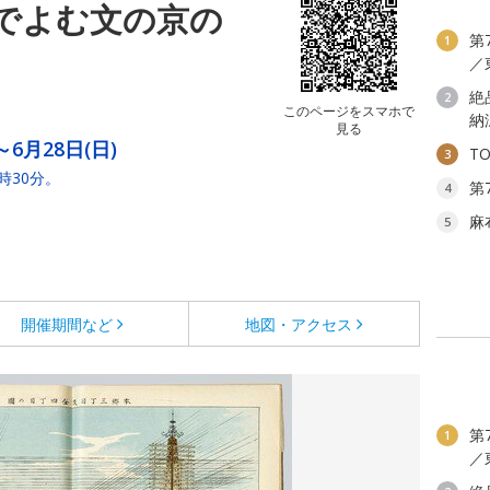
でよむ文の京の
第
1
／
絶
2
このページをスマホで
納
見る
～6月28日(日)
T
3
時30分。
第
4
麻
5
開催期間など
地図・アクセス
第
1
／