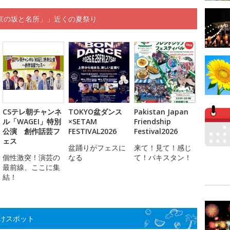
京の坂と名所」」近くの夏祭り
CSテレ朝チャンネ
TOKYO盆ダンス
Pakistan Japan
ル「WAGEI」特別
×SETAM
Friendship
公演 創作話芸フ
FESTIVAL2026
Festival2026
ェス
盆踊りがフェスに
来て！見て！感じ
個性激突！演芸の
なる
て！パキスタン！
最前線、ここに集
結！
けスポット