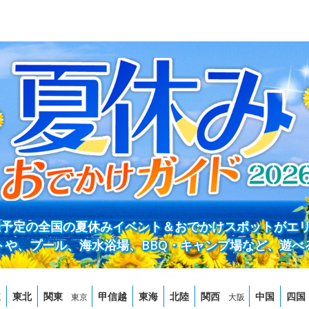
開催予定の全国の夏休みイベント＆おでかけスポットがエ
トや、プール、海水浴場、BBQ・キャンプ場など、遊べ
道
東北
関東
甲信越
東海
北陸
関西
中国
四国
東京
大阪