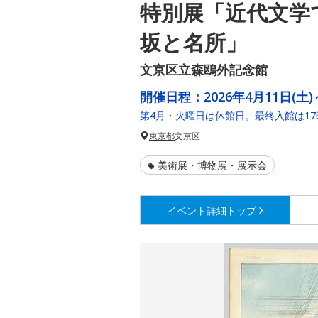
特別展「近代文学
坂と名所」
文京区立森鴎外記念館
開催日程：
2026年4月11日(土)
第4月・火曜日は休館日。最終入館は17
東京都
文京区
美術展・博物展・展示会
イベント詳細
トップ