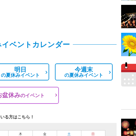
みイベントカレンダー
明日
今週末
の
夏休みイベント
の
夏休みイベント
お盆休み
の
イベント
ている方はこちら！
木
金
土
日