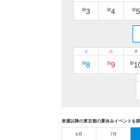
8/
8/
8/
3
4
5
土
日
月
8/
8/
8/
8
9
1
来週以降の東京都の夏休みイベントを
6月
7月