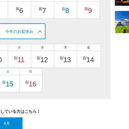
8/
8/
8/
8/
6
7
8
9
今年のお盆休み
火
水
木
金
8/
8/
8/
8/
0
11
12
13
14
土
日
8/
8/
15
16
探している方はこちら！
8月