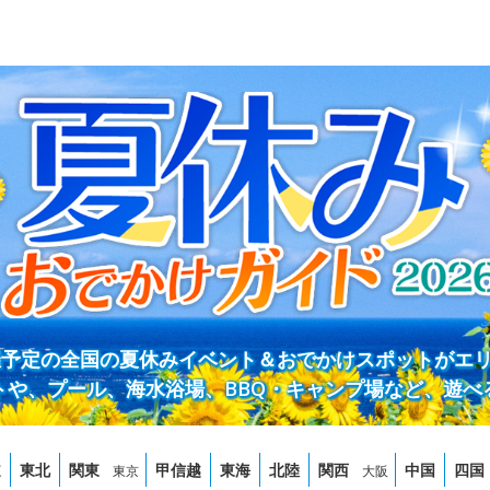
開催予定の全国の夏休みイベント＆おでかけスポットがエ
トや、プール、海水浴場、BBQ・キャンプ場など、遊べ
道
東北
関東
甲信越
東海
北陸
関西
中国
四国
東京
大阪