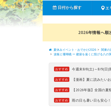
日付から探す
エ
2026年情報へ
夏休みイベント・おでかけ2026
関東の
波板と珊瑚礁 ー 建築を遠くに投げる八の
今週末8/8(土)～8/9
おすすめ
【漫画】夏に読みたい
おすすめ
【2026年版】全国の
おすすめ
雨の日も暑い日も安心
おすすめ