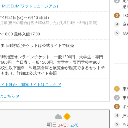
絶
2
T MUSEUM(ワットミュージアム)
納
T
3
年4月21日(火)～9月13日(日)
月曜(祝日の場合は翌火曜休館、ただし5月4日・5日は開館)
麻
4
M
5
0〜18:00 最終入館17:00
不要 日時指定チケットは公式サイトで販売
日時指定オンラインチケット：一般1300円、大学生・専門
600円 当日券：一般1500円、大学生・専門学校生800
高校生以下無料 ※建築倉庫と展覧会が鑑賞できるセットチ
トもあり。詳細は公式サイト参照
サイトほか、関連サイトはこちら
東
1
Xはこちら
東
2
ポ
3
J
4
明日
ち
5
34℃
／
26℃