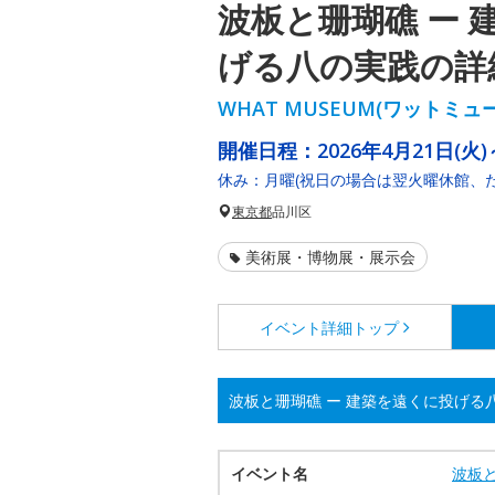
波板と珊瑚礁 ー 
げる八の実践の詳
WHAT MUSEUM(ワットミュ
開催日程：
2026年4月21日(火)
休み：月曜(祝日の場合は翌火曜休館、た
東京都
品川区
美術展・博物展・展示会
イベント詳細
トップ
波板と珊瑚礁 ー 建築を遠くに投げる
イベント名
波板