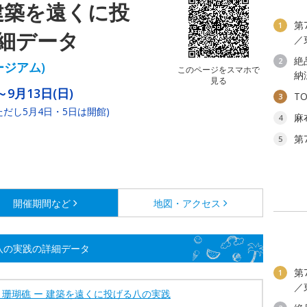
建築を遠くに投
第
1
細データ
／
絶
2
ージアム)
このページをスマホで
納
見る
～9月13日(日)
T
3
だし5月4日・5日は開館)
麻
4
第
5
開催期間など
地図・アクセス
八の実践の詳細データ
第
1
／
と珊瑚礁 ー 建築を遠くに投げる八の実践