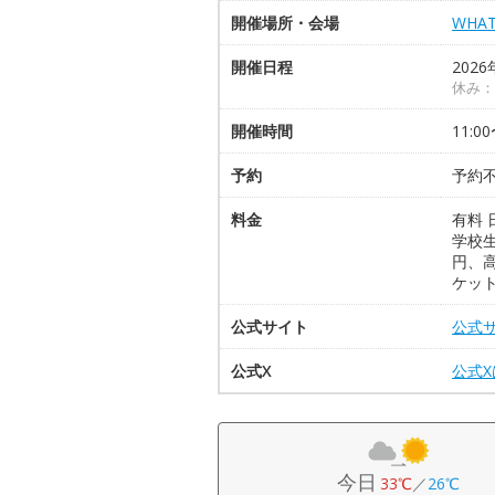
開催場所・会場
WHA
開催日程
2026
休み：
開催時間
11:0
予約
予約
料金
有料 
学校生
円、
ケッ
公式サイト
公式
公式X
公式
今日
33℃
／
26℃