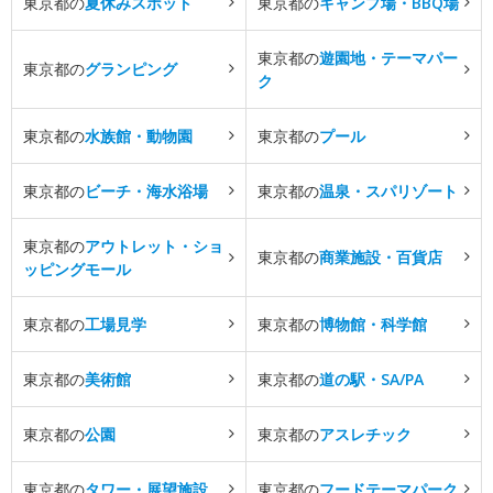
東京都の
夏休みスポット
東京都の
キャンプ場・BBQ場
東京都の
遊園地・テーマパー
東京都の
グランピング
ク
東京都の
水族館・動物園
東京都の
プール
東京都の
ビーチ・海水浴場
東京都の
温泉・スパリゾート
東京都の
アウトレット・ショ
東京都の
商業施設・百貨店
ッピングモール
東京都の
工場見学
東京都の
博物館・科学館
東京都の
美術館
東京都の
道の駅・SA/PA
東京都の
公園
東京都の
アスレチック
東京都の
タワー・展望施設
東京都の
フードテーマパーク