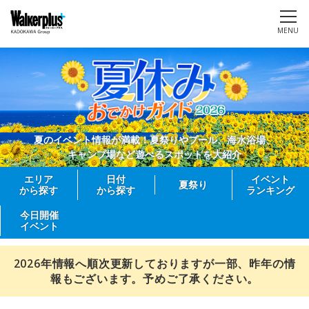
MENU
夏のイベント情報が満載！夏祭りやプール、海水浴場、
キャンプ場など遊べるスポットを大紹介
エリア
日付
イベント
夏祭り
から探す
から探す
ランキング
今日開催
イベント
2026年情報へ順次更新しておりますが一部、昨年の情
報もございます。予めご了承ください。