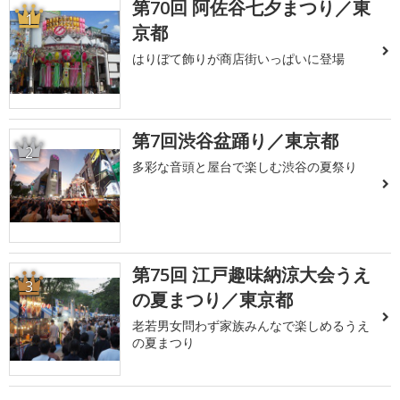
第70回 阿佐谷七夕まつり／東
1
京都
はりぼて飾りが商店街いっぱいに登場
第7回渋谷盆踊り／東京都
2
多彩な音頭と屋台で楽しむ渋谷の夏祭り
第75回 江戸趣味納涼大会うえ
3
の夏まつり／東京都
老若男女問わず家族みんなで楽しめるうえ
の夏まつり