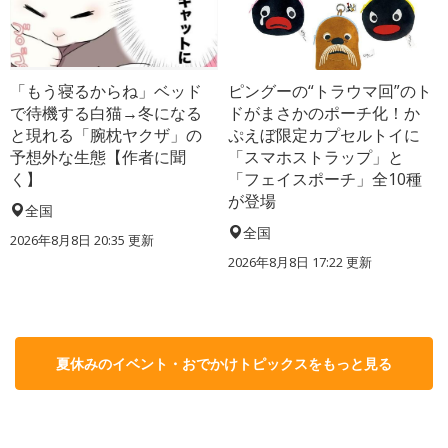
「もう寝るからね」ベッド
ピングーの“トラウマ回”のト
で待機する白猫→冬になる
ドがまさかのポーチ化！か
と現れる「腕枕ヤクザ」の
ぷえぼ限定カプセルトイに
予想外な生態【作者に聞
「スマホストラップ」と
く】
「フェイスポーチ」全10種
が登場
全国
全国
2026年8月8日 20:35
更新
2026年8月8日 17:22
更新
夏休みのイベント・おでかけトピックスをもっと見る