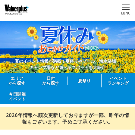
MENU
夏のイベント情報が満載！夏祭りやプール、海水浴場、
キャンプ場など遊べるスポットを大紹介
エリア
日付
イベント
夏祭り
から探す
から探す
ランキング
今日開催
イベント
2026年情報へ順次更新しておりますが一部、昨年の情
報もございます。予めご了承ください。