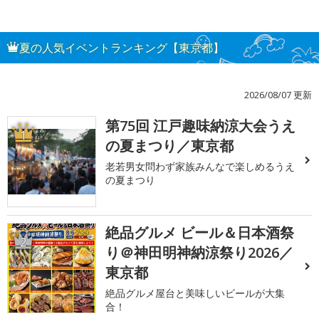
夏の人気イベントランキング【東京都】
2026/08/07 更新
第75回 江戸趣味納涼大会うえ
1
の夏まつり／東京都
老若男女問わず家族みんなで楽しめるうえ
の夏まつり
絶品グルメ ビール＆日本酒祭
2
り＠神田明神納涼祭り2026／
東京都
絶品グルメ屋台と美味しいビールが大集
合！