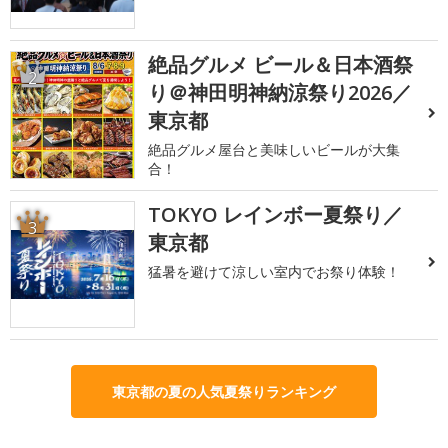
絶品グルメ ビール＆日本酒祭
2
り＠神田明神納涼祭り2026／
東京都
絶品グルメ屋台と美味しいビールが大集
合！
TOKYO レインボー夏祭り／
3
東京都
猛暑を避けて涼しい室内でお祭り体験！
東京都の夏の人気夏祭りランキング