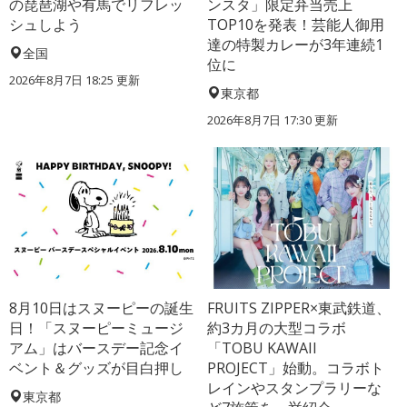
の琵琶湖や有馬でリフレッ
ンスタ」限定弁当売上
シュしよう
TOP10を発表！芸能人御用
達の特製カレーが3年連続1
全国
位に
2026年8月7日 18:25
更新
東京都
2026年8月7日 17:30
更新
8月10日はスヌーピーの誕生
FRUITS ZIPPER×東武鉄道、
日！「スヌーピーミュージ
約3カ月の大型コラボ
アム」はバースデー記念イ
「TOBU KAWAII
ベント＆グッズが目白押し
PROJECT」始動。コラボト
レインやスタンプラリーな
東京都