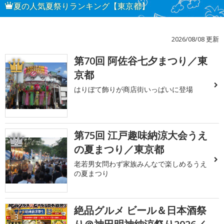
夏の人気夏祭りランキング【東京都】
2026/08/08 更新
第70回 阿佐谷七夕まつり／東
1
京都
はりぼて飾りが商店街いっぱいに登場
第75回 江戸趣味納涼大会うえ
2
の夏まつり／東京都
老若男女問わず家族みんなで楽しめるうえ
の夏まつり
絶品グルメ ビール＆日本酒祭
3