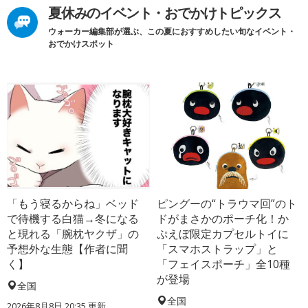
夏休みのイベント・おでかけトピックス
ウォーカー編集部が選ぶ、この夏におすすめしたい旬なイベント・
おでかけスポット
「もう寝るからね」ベッド
ピングーの“トラウマ回”のト
で待機する白猫→冬になる
ドがまさかのポーチ化！か
と現れる「腕枕ヤクザ」の
ぷえぼ限定カプセルトイに
予想外な生態【作者に聞
「スマホストラップ」と
く】
「フェイスポーチ」全10種
が登場
全国
全国
2026年8月8日 20:35
更新