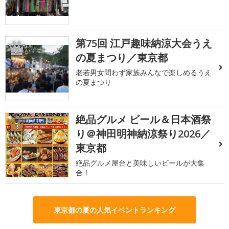
第75回 江戸趣味納涼大会うえ
2
の夏まつり／東京都
老若男女問わず家族みんなで楽しめるうえ
の夏まつり
絶品グルメ ビール＆日本酒祭
3
り＠神田明神納涼祭り2026／
東京都
絶品グルメ屋台と美味しいビールが大集
合！
東京都の夏の人気イベントランキング