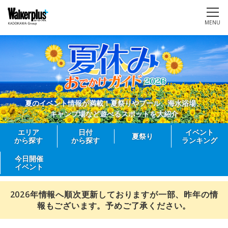
MENU
夏のイベント情報が満載！夏祭りやプール、海水浴場、
キャンプ場など遊べるスポットを大紹介
エリア
日付
イベント
夏祭り
から探す
から探す
ランキング
今日開催
イベント
2026年情報へ順次更新しておりますが一部、昨年の情
報もございます。予めご了承ください。