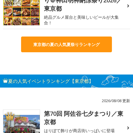
り＠神田明神納涼祭り2026／
東京都
絶品グルメ屋台と美味しいビールが大集
合！
東京都の夏の人気夏祭りランキング
夏の人気イベントランキング【東京都】
2026/08/08 更新
第70回 阿佐谷七夕まつり／東
1
京都
はりぼて飾りが商店街いっぱいに登場