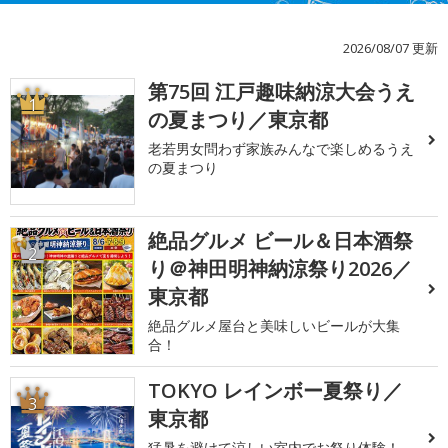
2026/08/07 更新
第75回 江戸趣味納涼大会うえ
1
の夏まつり／東京都
老若男女問わず家族みんなで楽しめるうえ
の夏まつり
絶品グルメ ビール＆日本酒祭
2
り＠神田明神納涼祭り2026／
東京都
絶品グルメ屋台と美味しいビールが大集
合！
TOKYO レインボー夏祭り／
3
東京都
猛暑を避けて涼しい室内でお祭り体験！