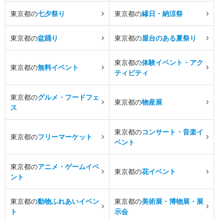
東京都の
七夕祭り
東京都の
縁日・納涼祭
東京都の
盆踊り
東京都の
屋台のある夏祭り
東京都の
体験イベント・アク
東京都の
無料イベント
ティビティ
東京都の
グルメ・フードフェ
東京都の
物産展
ス
東京都の
コンサート・音楽イ
東京都の
フリーマーケット
ベント
東京都の
アニメ・ゲームイベ
東京都の
花イベント
ント
東京都の
動物ふれあいイベン
東京都の
美術展・博物展・展
ト
示会