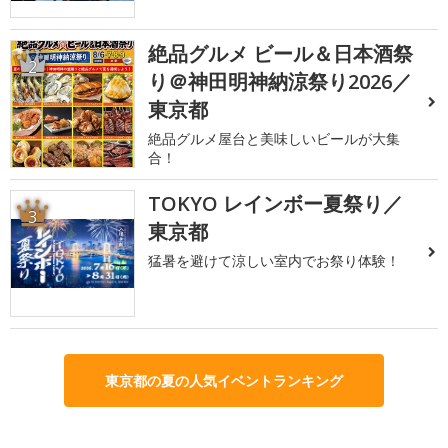
絶品グルメ ビール＆日本酒祭
2
り＠神田明神納涼祭り2026／
東京都
絶品グルメ屋台と美味しいビールが大集
合！
TOKYO レインボー夏祭り／
3
東京都
猛暑を避けて涼しい室内でお祭り体験！
東京都の夏の人気イベントランキング