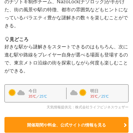
のナゾトキ制作チーム、NazoLock(ナゾロック)が手がけ
た、街の風景や駅の特徴、都市の雰囲気などもヒントにな
っているバラエティ豊かな謎解きの数々を楽しむことがで
きる。
見どころ
好きな駅から謎解きをスタートできるのはもちろん、次に
進む駅や路線をプレイヤー自身が選べる場面も登場するの
で、東京メトロ沿線の街を探索しながら何度も楽しむこと
ができる。
今日
明日
35℃
／
25℃
35℃
／
25℃
天気情報提供元：株式会社ライフビジネスウェザー
開催期間や料金、公式サイトの
情報を見る