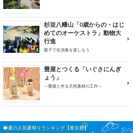
杉並八幡山「0歳からの・はじ
めてのオーケストラ」動物大
行進
親子で生演奏を楽しもう
畳屋とつくる「いぐさにんぎ
ょう」
～畳屋と作る天然素材の工作～
夏の人気夏祭りランキング【東京都】