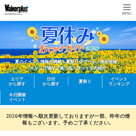
MENU
夏のイベント情報が満載！夏祭りやプール、海水浴場、
キャンプ場など遊べるスポットを大紹介
エリア
日付
イベント
夏祭り
から探す
から探す
ランキング
今日開催
イベント
2026年情報へ順次更新しておりますが一部、昨年の情
報もございます。予めご了承ください。