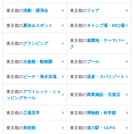
東京都の
演劇・講演会
東京都の
フェア
東京都の
夏休みスポット
東京都の
キャンプ場・BBQ場
東京都の
遊園地・テーマパー
東京都の
グランピング
ク
東京都の
水族館・動物園
東京都の
プール
東京都の
ビーチ・海水浴場
東京都の
温泉・スパリゾート
東京都の
アウトレット・ショ
東京都の
商業施設・百貨店
ッピングモール
東京都の
工場見学
東京都の
博物館・科学館
東京都の
美術館
東京都の
道の駅・SA/PA