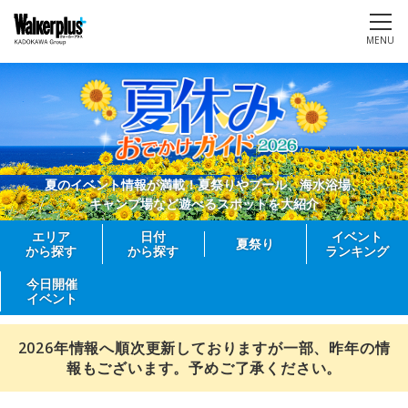
MENU
夏のイベント情報が満載！夏祭りやプール、海水浴場、
キャンプ場など遊べるスポットを大紹介
エリア
日付
イベント
夏祭り
から探す
から探す
ランキング
今日開催
イベント
2026年情報へ順次更新しておりますが一部、昨年の情
報もございます。予めご了承ください。