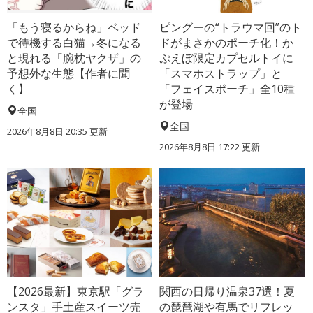
「もう寝るからね」ベッド
ピングーの“トラウマ回”のト
で待機する白猫→冬になる
ドがまさかのポーチ化！か
と現れる「腕枕ヤクザ」の
ぷえぼ限定カプセルトイに
予想外な生態【作者に聞
「スマホストラップ」と
く】
「フェイスポーチ」全10種
が登場
全国
全国
2026年8月8日 20:35
更新
2026年8月8日 17:22
更新
【2026最新】東京駅「グラ
関西の日帰り温泉37選！夏
ンスタ」手土産スイーツ売
の琵琶湖や有馬でリフレッ