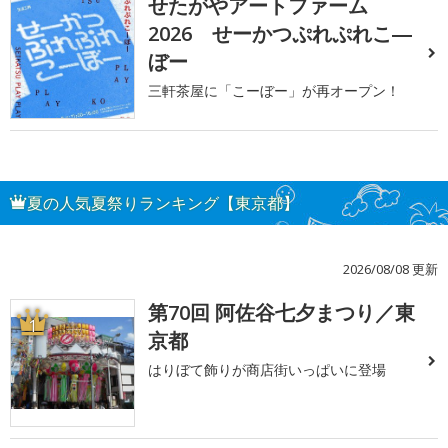
せたがやアートファーム
2026 せーかつぷれぷれこ―
ぼー
三軒茶屋に「こーぼー」が再オープン！
夏の人気夏祭りランキング【東京都】
2026/08/08 更新
第70回 阿佐谷七夕まつり／東
1
京都
はりぼて飾りが商店街いっぱいに登場