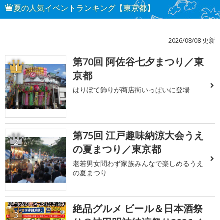
夏の人気イベントランキング【東京都】
2026/08/08 更新
第70回 阿佐谷七夕まつり／東
1
京都
はりぼて飾りが商店街いっぱいに登場
第75回 江戸趣味納涼大会うえ
2
の夏まつり／東京都
老若男女問わず家族みんなで楽しめるうえ
の夏まつり
絶品グルメ ビール＆日本酒祭
3