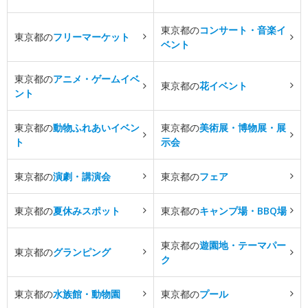
東京都の
コンサート・音楽イ
東京都の
フリーマーケット
ベント
東京都の
アニメ・ゲームイベ
東京都の
花イベント
ント
東京都の
動物ふれあいイベン
東京都の
美術展・博物展・展
ト
示会
東京都の
演劇・講演会
東京都の
フェア
東京都の
夏休みスポット
東京都の
キャンプ場・BBQ場
東京都の
遊園地・テーマパー
東京都の
グランピング
ク
東京都の
水族館・動物園
東京都の
プール