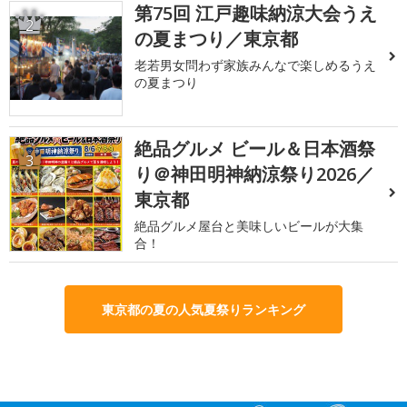
第75回 江戸趣味納涼大会うえ
2
の夏まつり／東京都
老若男女問わず家族みんなで楽しめるうえ
の夏まつり
絶品グルメ ビール＆日本酒祭
3
り＠神田明神納涼祭り2026／
東京都
絶品グルメ屋台と美味しいビールが大集
合！
東京都の夏の人気夏祭りランキング