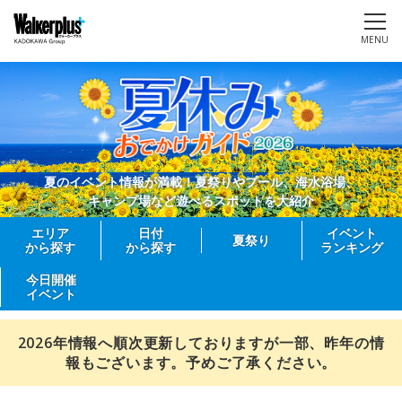
MENU
夏のイベント情報が満載！夏祭りやプール、海水浴場、
キャンプ場など遊べるスポットを大紹介
エリア
日付
イベント
夏祭り
から探す
から探す
ランキング
今日開催
イベント
2026年情報へ順次更新しておりますが一部、昨年の情
報もございます。予めご了承ください。