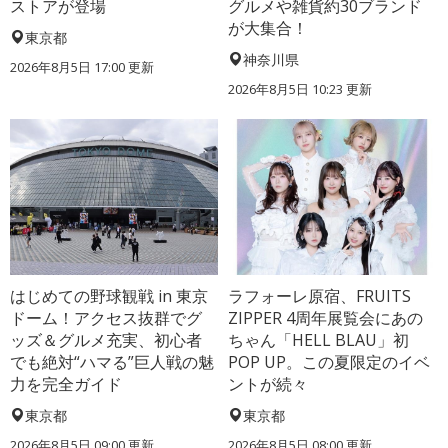
ストアが登場
グルメや雑貨約30ブランド
が大集合！
東京都
神奈川県
2026年8月5日 17:00
更新
2026年8月5日 10:23
更新
はじめての野球観戦 in 東京
ラフォーレ原宿、FRUITS
ドーム！アクセス抜群でグ
ZIPPER 4周年展覧会にあの
ッズ＆グルメ充実、初心者
ちゃん「HELL BLAU」初
でも絶対“ハマる”巨人戦の魅
POP UP。この夏限定のイベ
力を完全ガイド
ントが続々
東京都
東京都
2026年8月5日 09:00
更新
2026年8月5日 08:00
更新