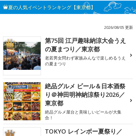
夏の人気イベントランキング【東京都】
2026/08/05 更新
第75回 江戸趣味納涼大会うえ
1
の夏まつり／東京都
老若男女問わず家族みんなで楽しめるうえ
の夏まつり
絶品グルメ ビール＆日本酒祭
2
り＠神田明神納涼祭り2026／
東京都
絶品グルメ屋台と美味しいビールが大集
合！
TOKYO レインボー夏祭り／
3