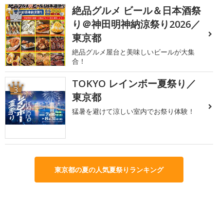
絶品グルメ ビール＆日本酒祭
2
り＠神田明神納涼祭り2026／
東京都
絶品グルメ屋台と美味しいビールが大集
合！
TOKYO レインボー夏祭り／
3
東京都
猛暑を避けて涼しい室内でお祭り体験！
東京都の夏の人気夏祭りランキング