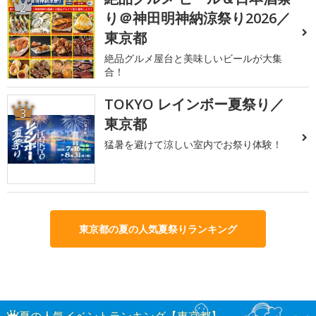
2
り＠神田明神納涼祭り2026／
東京都
絶品グルメ屋台と美味しいビールが大集
合！
TOKYO レインボー夏祭り／
3
東京都
猛暑を避けて涼しい室内でお祭り体験！
東京都の夏の人気夏祭りランキング