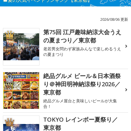
夏の人気イベントランキング【東京都】
2026/08/06 更新
第75回 江戸趣味納涼大会うえ
1
の夏まつり／東京都
老若男女問わず家族みんなで楽しめるうえ
の夏まつり
絶品グルメ ビール＆日本酒祭
2
り＠神田明神納涼祭り2026／
東京都
絶品グルメ屋台と美味しいビールが大集
合！
TOKYO レインボー夏祭り／
3
東京都