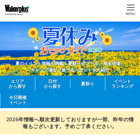
MENU
夏のイベント情報が満載！夏祭りやプール、海水浴場、
キャンプ場など遊べるスポットを大紹介
エリア
日付
イベント
夏祭り
から探す
から探す
ランキング
今日開催
イベント
2026年情報へ順次更新しておりますが一部、昨年の情
報もございます。予めご了承ください。