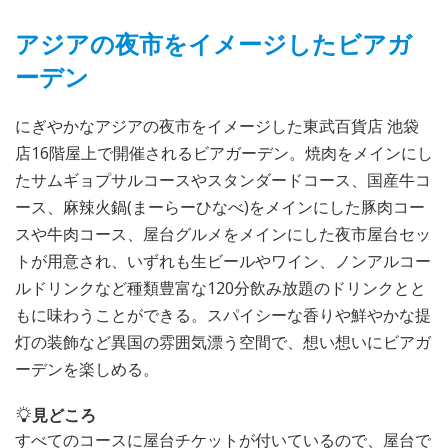
アジアの夜市をイメージしたビアガ
ーデン
にぎやかなアジアの夜市をイメージした東武百貨店 池袋
店16階屋上で開催されるビアガーデン。焼肉をメインにし
たサムギョプサルコースやスタンダードコース、国産牛コ
ース、麻辣火鍋(まーらーひなべ)をメインにした豚肉コー
スや牛肉コース、屋台グルメをメインにした夜市屋台セッ
トが用意され、いずれも生ビールやワイン、ノンアルコー
ルドリンクなど種類豊富な120分飲み放題のドリンクとと
もに味わうことができる。スパイシーな香りや鮮やかな提
灯の装飾など異国の雰囲気漂う空間で、想い想いにビアガ
ーデンを楽しめる。
見どころ
すべてのコースに屋台チケットが付いているので、屋台で