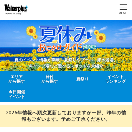
MENU
夏のイベント情報が満載！夏祭りやプール、海水浴場、
キャンプ場など遊べるスポットを大紹介
エリア
日付
イベント
夏祭り
から探す
から探す
ランキング
今日開催
イベント
2026年情報へ順次更新しておりますが一部、昨年の情
報もございます。予めご了承ください。