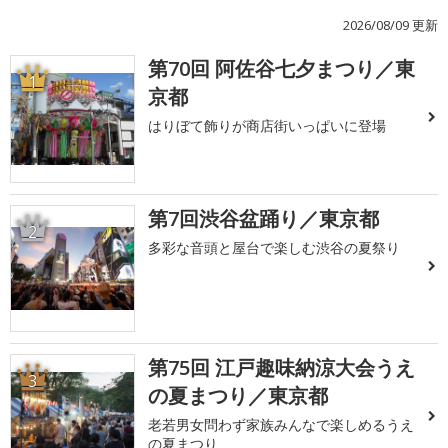
2026/08/09 更新
第70回 阿佐谷七夕まつり／東
1
京都
はりぼて飾りが商店街いっぱいに登場
第7回渋谷盆踊り／東京都
2
多彩な音頭と屋台で楽しむ渋谷の夏祭り
第75回 江戸趣味納涼大会うえ
3
の夏まつり／東京都
老若男女問わず家族みんなで楽しめるうえ
の夏まつり