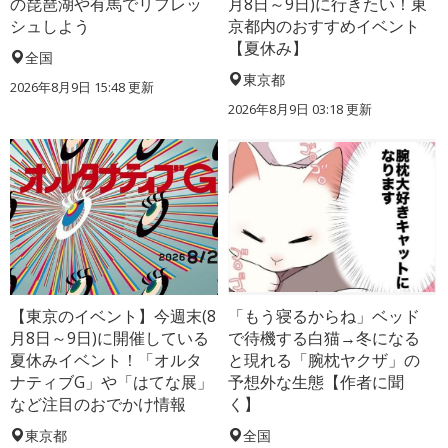
の琵琶湖や有馬でリフレッ
月8日～9日)に行きたい！東
シュしよう
京都内のおすすめイベント
【夏休み】
全国
東京都
2026年8月9日 15:48
更新
2026年8月9日 03:18
更新
【東京のイベント】今週末(8
「もう寝るからね」ベッド
月8日～9日)に開催している
で待機する白猫→冬になる
夏休みイベント！「オルタ
と現れる「腕枕ヤクザ」の
ナティブG」や「はてな展」
予想外な生態【作者に聞
など注目のおでかけ情報
く】
東京都
全国