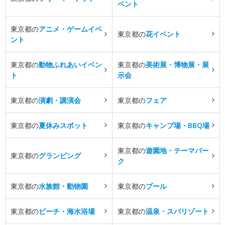
ベント
東京都の
アニメ・ゲームイベ
東京都の
花イベント
ント
東京都の
動物ふれあいイベン
東京都の
美術展・博物展・展
ト
示会
東京都の
演劇・講演会
東京都の
フェア
東京都の
夏休みスポット
東京都の
キャンプ場・BBQ場
東京都の
遊園地・テーマパー
東京都の
グランピング
ク
東京都の
水族館・動物園
東京都の
プール
東京都の
ビーチ・海水浴場
東京都の
温泉・スパリゾート