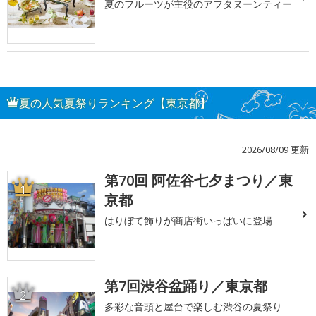
夏のフルーツが主役のアフタヌーンティー
夏の人気夏祭りランキング【東京都】
2026/08/09 更新
第70回 阿佐谷七夕まつり／東
1
京都
はりぼて飾りが商店街いっぱいに登場
第7回渋谷盆踊り／東京都
2
多彩な音頭と屋台で楽しむ渋谷の夏祭り