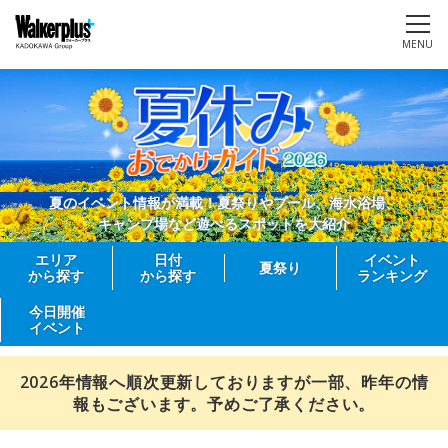
MENU
夏のイベント情報が満載！夏祭りやプール、海水浴場、
キャンプ場など遊べるスポットを大紹介
エリア
日付
イベント
夏祭り
から探す
から探す
ランキング
今日開催
イベント
2026年情報へ順次更新しておりますが一部、昨年の情
報もございます。予めご了承ください。