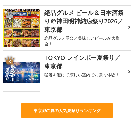
絶品グルメ ビール＆日本酒祭
2
り＠神田明神納涼祭り2026／
東京都
絶品グルメ屋台と美味しいビールが大集
合！
TOKYO レインボー夏祭り／
3
東京都
猛暑を避けて涼しい室内でお祭り体験！
東京都の夏の人気夏祭りランキング