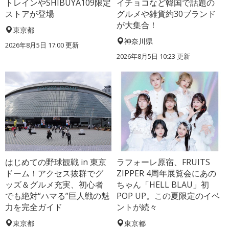
トレインやSHIBUYA109限定
イチョコなど韓国で話題の
ストアが登場
グルメや雑貨約30ブランド
が大集合！
東京都
神奈川県
2026年8月5日 17:00
更新
2026年8月5日 10:23
更新
はじめての野球観戦 in 東京
ラフォーレ原宿、FRUITS
ドーム！アクセス抜群でグ
ZIPPER 4周年展覧会にあの
ッズ＆グルメ充実、初心者
ちゃん「HELL BLAU」初
でも絶対“ハマる”巨人戦の魅
POP UP。この夏限定のイベ
力を完全ガイド
ントが続々
東京都
東京都