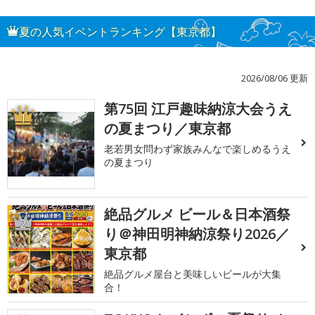
夏の人気イベントランキング【東京都】
2026/08/06 更新
第75回 江戸趣味納涼大会うえ
1
の夏まつり／東京都
老若男女問わず家族みんなで楽しめるうえ
の夏まつり
絶品グルメ ビール＆日本酒祭
2
り＠神田明神納涼祭り2026／
東京都
絶品グルメ屋台と美味しいビールが大集
合！