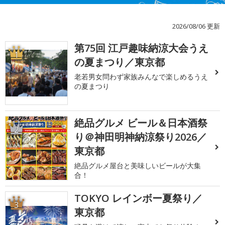
2026/08/06 更新
第75回 江戸趣味納涼大会うえ
1
の夏まつり／東京都
老若男女問わず家族みんなで楽しめるうえ
の夏まつり
絶品グルメ ビール＆日本酒祭
2
り＠神田明神納涼祭り2026／
東京都
絶品グルメ屋台と美味しいビールが大集
合！
TOKYO レインボー夏祭り／
3
東京都