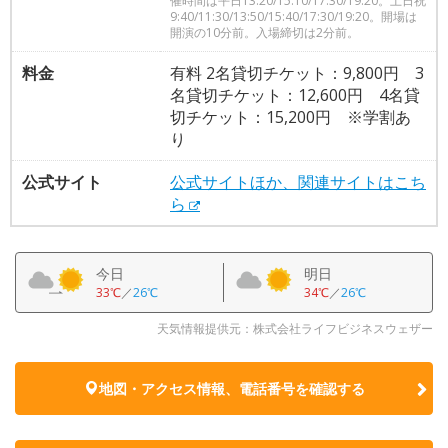
催時間は平日13:20/15:10/17:30/19:20。土日祝
9:40/11:30/13:50/15:40/17:30/19:20。開場は
開演の10分前。入場締切は2分前。
料金
有料 2名貸切チケット：9,800円 3
名貸切チケット：12,600円 4名貸
切チケット：15,200円 ※学割あ
り
公式サイト
公式サイトほか、関連サイトはこち
ら
今日
明日
33℃
／
26℃
34℃
／
26℃
天気情報提供元：株式会社ライフビジネスウェザー
地図・アクセス情報、電話番号を確認する