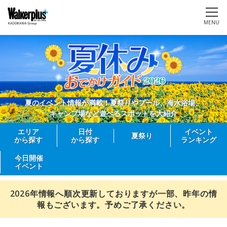
MENU
夏のイベント情報が満載！夏祭りやプール、海水浴場、
キャンプ場など遊べるスポットを大紹介
エリア
日付
イベント
夏祭り
から探す
から探す
ランキング
今日開催
イベント
2026年情報へ順次更新しておりますが一部、昨年の情
報もございます。予めご了承ください。