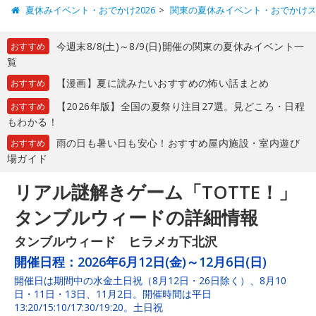
夏休みイベント・おでかけ2026
関東の夏休みイベント・おでかけ
今週末8/8(土)～8/9(日)開催の関東の夏休みイベント一
おすすめ
覧
【漫画】夏に読みたいおすすめの怖い話まとめ
おすすめ
【2026年版】全国の夏祭り注目27選。見どころ・日程
おすすめ
もわかる！
雨の日も暑い日も安心！おすすめ屋内施設・室内遊び
おすすめ
場ガイド
リアル謎解きゲーム「TOTTE！」
タンブルウィードの詳細情報
タンブルウィード ヒラメカ下北沢
開催日程：
2026年6月12日(金)～12月6日(日)
開催日は期間中の水金土日祝（8月12日・26日除く）、8月10
日・11日・13日、11月2日。開催時間は平日
13:20/15:10/17:30/19:20。土日祝