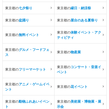
東京都の
七夕祭り
東京都の
縁日・納涼祭
東京都の
盆踊り
東京都の
屋台のある夏祭り
東京都の
体験イベント・アク
東京都の
無料イベント
ティビティ
東京都の
グルメ・フードフェ
東京都の
物産展
ス
東京都の
コンサート・音楽イ
東京都の
フリーマーケット
ベント
東京都の
アニメ・ゲームイベ
東京都の
花イベント
ント
東京都の
動物ふれあいイベン
東京都の
美術展・博物展・展
ト
示会