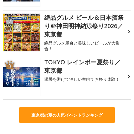
絶品グルメ ビール＆日本酒祭
2
り＠神田明神納涼祭り2026／
東京都
絶品グルメ屋台と美味しいビールが大集
合！
TOKYO レインボー夏祭り／
3
東京都
猛暑を避けて涼しい室内でお祭り体験！
東京都の夏の人気イベントランキング