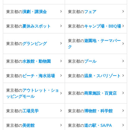
東京都の
演劇・講演会
東京都の
フェア
東京都の
夏休みスポット
東京都の
キャンプ場・BBQ場
東京都の
遊園地・テーマパー
東京都の
グランピング
ク
東京都の
水族館・動物園
東京都の
プール
東京都の
ビーチ・海水浴場
東京都の
温泉・スパリゾート
東京都の
アウトレット・ショ
東京都の
商業施設・百貨店
ッピングモール
東京都の
工場見学
東京都の
博物館・科学館
東京都の
美術館
東京都の
道の駅・SA/PA