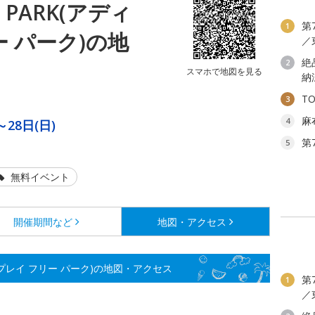
EE PARK(アディ
第
1
ー パーク)の地
／
絶
2
スマホで地図を見る
納
T
3
麻
4
～28日(日)
第
5
無料イベント
開催期間など
地図・アクセス
ディダス プレイ フリー パーク)の地図・アクセス
第
1
／