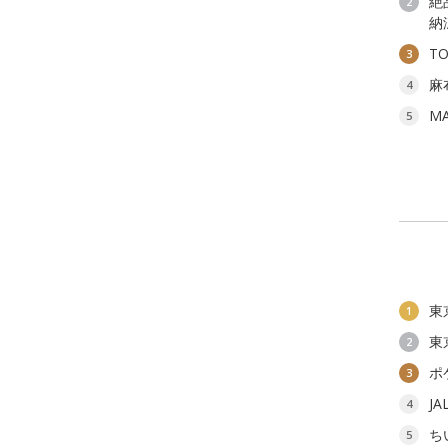
絶
2
納
T
3
麻
4
M
5
東
1
東
2
ポ
3
J
4
ち
5