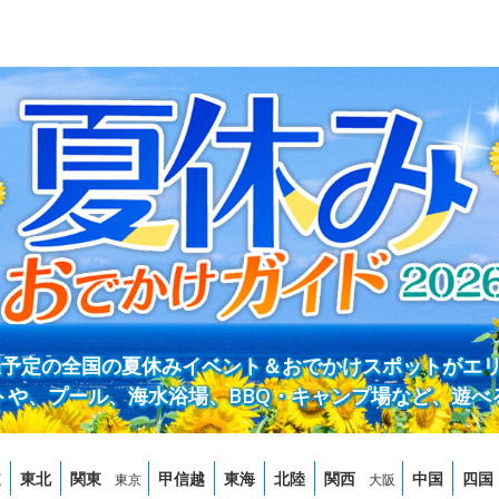
開催予定の全国の夏休みイベント＆おでかけスポットがエ
トや、プール、海水浴場、BBQ・キャンプ場など、遊べ
道
東北
関東
甲信越
東海
北陸
関西
中国
四国
東京
大阪