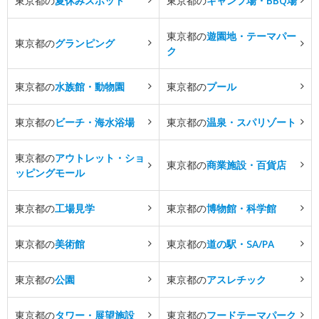
東京都の
夏休みスポット
東京都の
キャンプ場・BBQ場
東京都の
遊園地・テーマパー
東京都の
グランピング
ク
東京都の
水族館・動物園
東京都の
プール
東京都の
ビーチ・海水浴場
東京都の
温泉・スパリゾート
東京都の
アウトレット・ショ
東京都の
商業施設・百貨店
ッピングモール
東京都の
工場見学
東京都の
博物館・科学館
東京都の
美術館
東京都の
道の駅・SA/PA
東京都の
公園
東京都の
アスレチック
東京都の
タワー・展望施設
東京都の
フードテーマパーク