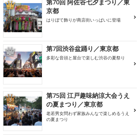
第70回 阿佐谷七夕まつり／東
1
京都
はりぼて飾りが商店街いっぱいに登場
第7回渋谷盆踊り／東京都
2
多彩な音頭と屋台で楽しむ渋谷の夏祭り
第75回 江戸趣味納涼大会うえ
3
の夏まつり／東京都
老若男女問わず家族みんなで楽しめるうえ
の夏まつり