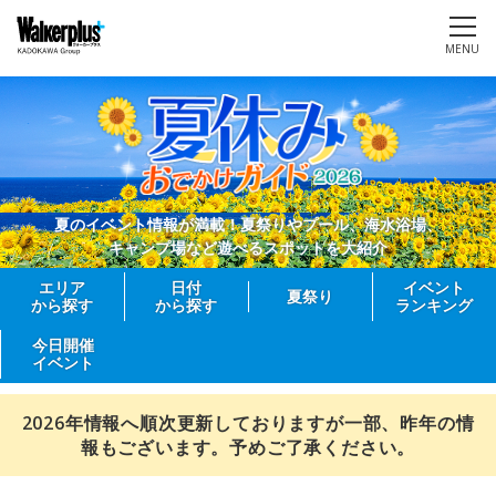
MENU
夏のイベント情報が満載！夏祭りやプール、海水浴場、
キャンプ場など遊べるスポットを大紹介
エリア
日付
イベント
夏祭り
から探す
から探す
ランキング
今日開催
イベント
2026年情報へ順次更新しておりますが一部、昨年の情
報もございます。予めご了承ください。