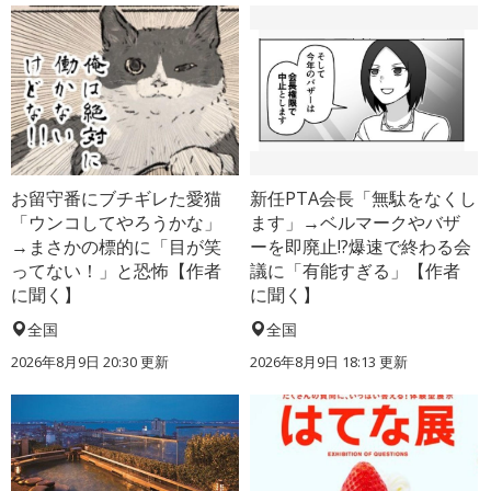
お留守番にブチギレた愛猫
新任PTA会長「無駄をなくし
「ウンコしてやろうかな」
ます」→ベルマークやバザ
→まさかの標的に「目が笑
ーを即廃止!?爆速で終わる会
ってない！」と恐怖【作者
議に「有能すぎる」【作者
に聞く】
に聞く】
全国
全国
2026年8月9日 20:30
更新
2026年8月9日 18:13
更新