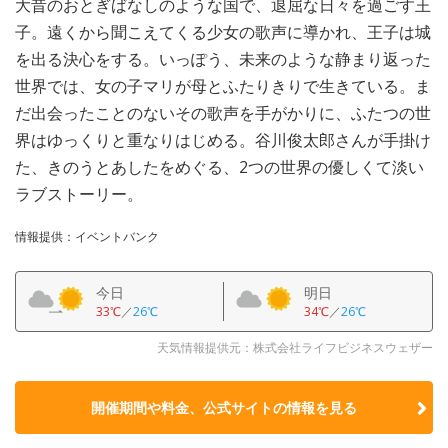
大昔のおとぎばなしのような国で、退屈な日々を過ごす王
子。遠くから聞こえてくる少女の歌声に導かれ、王子は城
を出る決心をする。いっぽう、未来のような静まり返った
世界では、女の子マリが母とふたりきりで生きている。ま
だ出会ったことのないその歌声を手がかりに、ふたつの世
界はゆっくりと重なりはじめる。谷川俊太郎さんが手掛け
た、きのうとあしたをめぐる、2つの世界の優しくて淡い
ラブストーリー。
情報提供：イベントバンク
今日
明日
33℃
／
26℃
34℃
／
26℃
天気情報提供元：株式会社ライフビジネスウェザー
開催期間や料金、公式サイトの
情報を見る