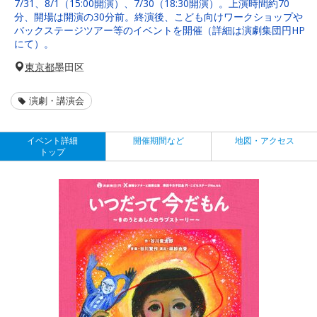
7/31、8/1（15:00開演）、7/30（18:30開演）。上演時間約70
分、開場は開演の30分前。終演後、こども向けワークショップや
バックステージツアー等のイベントを開催（詳細は演劇集団円HP
にて）。
東京都
墨田区
演劇・講演会
イベント詳細
開催期間など
地図・アクセス
トップ