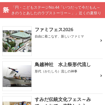
「円・こどもステージNo.44「いつだって今だもん～
きのうとあしたのラブストーリー～」」近くの夏祭り
ファミフェス2026
自由に着こなす、新しいファミマ
鳥越神社 水上祭形代流し
形代（かたしろ）流しの神事
すみだ伝統文化フェス～み