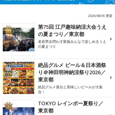
2026/08/05 更新
第75回 江戸趣味納涼大会うえ
1
の夏まつり／東京都
老若男女問わず家族みんなで楽しめるうえ
の夏まつり
絶品グルメ ビール＆日本酒祭
2
り＠神田明神納涼祭り2026／
東京都
絶品グルメ屋台と美味しいビールが大集
合！
TOKYO レインボー夏祭り／
3
東京都