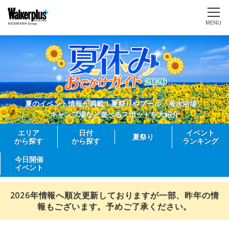
MENU
夏のイベント情報が満載！夏祭りやプール、海水浴場、
キャンプ場など遊べるスポットを大紹介
エリア
日付
イベント
夏祭り
から探す
から探す
ランキング
今日開催
イベント
2026年情報へ順次更新しておりますが一部、昨年の情
報もございます。予めご了承ください。