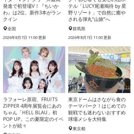
発進で初登場V！『ちいか
テル「LUCY尾瀬鳩待 by 星
わ』は2位、新作3本がラン
野リゾート」で自然に癒や
クイン
される弾丸“山旅”へ
全国
群馬県
2026年8月7日 11:00
更新
2026年8月7日 11:00
更新
ラフォーレ原宿、FRUITS
東京ドームはさながら食の
ZIPPER 4周年展覧会にあの
テーマパーク！はじめての
ちゃん「HELL BLAU」初
観戦でも迷わないおすすめ
POP UP。この夏限定のイベ
球場メシを大特集
ントが続々
東京都