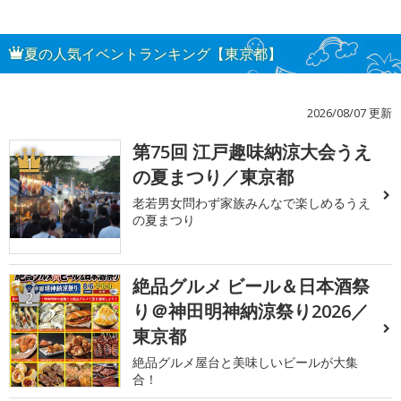
夏の人気イベントランキング【東京都】
2026/08/07 更新
第75回 江戸趣味納涼大会うえ
1
の夏まつり／東京都
老若男女問わず家族みんなで楽しめるうえ
の夏まつり
絶品グルメ ビール＆日本酒祭
2
り＠神田明神納涼祭り2026／
東京都
絶品グルメ屋台と美味しいビールが大集
合！