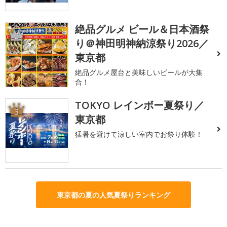
絶品グルメ ビール＆日本酒祭
2
り＠神田明神納涼祭り2026／
東京都
絶品グルメ屋台と美味しいビールが大集
合！
TOKYO レインボー夏祭り／
3
東京都
猛暑を避けて涼しい室内でお祭り体験！
東京都の夏の人気夏祭りランキング