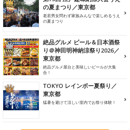
1
の夏まつり／東京都
老若男女問わず家族みんなで楽しめるうえ
の夏まつり
絶品グルメ ビール＆日本酒祭
2
り＠神田明神納涼祭り2026／
東京都
絶品グルメ屋台と美味しいビールが大集
合！
TOKYO レインボー夏祭り／
3
東京都
猛暑を避けて涼しい室内でお祭り体験！