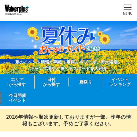
MENU
夏のイベント情報が満載！夏祭りやプール、海水浴場、
キャンプ場など遊べるスポットを大紹介
エリア
日付
イベント
夏祭り
から探す
から探す
ランキング
今日開催
イベント
2026年情報へ順次更新しておりますが一部、昨年の情
報もございます。予めご了承ください。