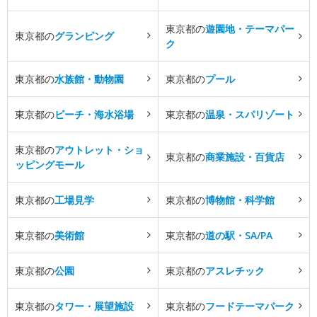
東京都の
遊園地・テーマパー
東京都の
グランピング
ク
東京都の
水族館・動物園
東京都の
プール
東京都の
ビーチ・海水浴場
東京都の
温泉・スパリゾート
東京都の
アウトレット・ショ
東京都の
商業施設・百貨店
ッピングモール
東京都の
工場見学
東京都の
博物館・科学館
東京都の
美術館
東京都の
道の駅・SA/PA
東京都の
公園
東京都の
アスレチック
東京都の
タワー・展望施設
東京都の
フードテーマパーク