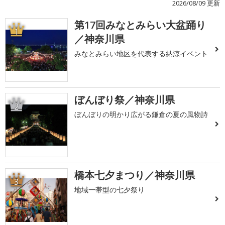
2026/08/09 更新
第17回みなとみらい大盆踊り
1
／神奈川県
みなとみらい地区を代表する納涼イベント
ぼんぼり祭／神奈川県
2
ぼんぼりの明かり広がる鎌倉の夏の風物詩
橋本七夕まつり／神奈川県
3
地域一帯型の七夕祭り