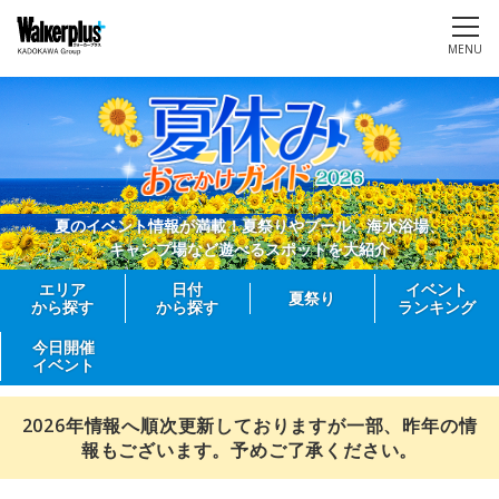
MENU
夏のイベント情報が満載！夏祭りやプール、海水浴場、
キャンプ場など遊べるスポットを大紹介
エリア
日付
イベント
夏祭り
から探す
から探す
ランキング
今日開催
イベント
2026年情報へ順次更新しておりますが一部、昨年の情
報もございます。予めご了承ください。