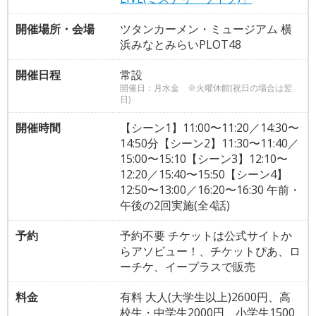
開催場所・会場
ツタンカーメン・ミュージアム 横
浜みなとみらいPLOT48
開催日程
常設
開催日：月水金 ※火曜休館(祝日の場合は翌
日)
開催時間
【シーン1】11:00〜11:20／14:30〜
14:50分【シーン2】11:30〜11:40／
15:00〜15:10【シーン3】12:10〜
12:20／15:40〜15:50【シーン4】
12:50〜13:00／16:20〜16:30 午前・
午後の2回実施(全4話)
予約
予約不要 チケットは公式サイトか
らアソビュー！、チケットぴあ、ロ
ーチケ、イープラスで販売
料金
有料 大人(大学生以上)2600円、高
校生・中学生2000円、小学生1500