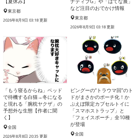
【夏休み】
ナティブG」や「はてな展」
など注目のおでかけ情報
東京都
東京都
2026年8月9日 03:18
更新
2026年8月9日 03:18
更新
「もう寝るからね」ベッド
ピングーの“トラウマ回”のト
で待機する白猫→冬になる
ドがまさかのポーチ化！か
と現れる「腕枕ヤクザ」の
ぷえぼ限定カプセルトイに
予想外な生態【作者に聞
「スマホストラップ」と
く】
「フェイスポーチ」全10種
が登場
全国
全国
2026年8月8日 20:35
更新