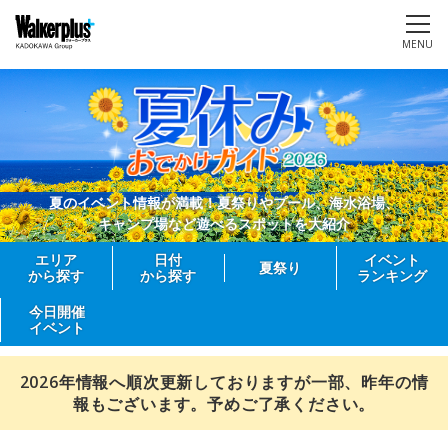
MENU
夏のイベント情報が満載！夏祭りやプール、海水浴場、
キャンプ場など遊べるスポットを大紹介
エリア
日付
イベント
夏祭り
から探す
から探す
ランキング
今日開催
イベント
2026年情報へ順次更新しておりますが一部、昨年の情
報もございます。予めご了承ください。