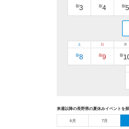
8/
8/
8/
3
4
5
土
日
月
8/
8/
8/
8
9
1
来週以降の長野県の夏休みイベントを
6月
7月