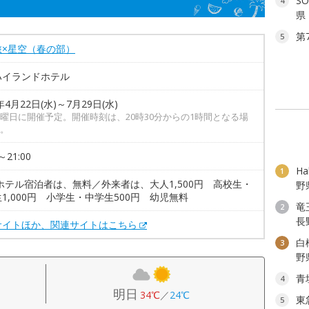
S
4
県
第
5
旅×星空（春の部）
ハイランドホテル
年4月22日(水)～7月29日(水)
曜日に開催予定。開催時刻は、20時30分からの1時間となる場
。
～21:00
H
1
ホテル宿泊者は、無料／外来者は、大人1,500円 高校生・
野
1,000円 小学生・中学生500円 幼児無料
竜
2
長
サイトほか、関連サイトはこちら
白
3
野
青
4
明日
34℃
／
24℃
東
5