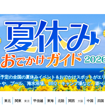
開催予定の全国の夏休みイベント＆おでかけスポットがエ
トや、プール、海水浴場、BBQ・キャンプ場など、遊べ
道
東北
関東
甲信越
東海
北陸
関西
中国
四国
東京
大阪