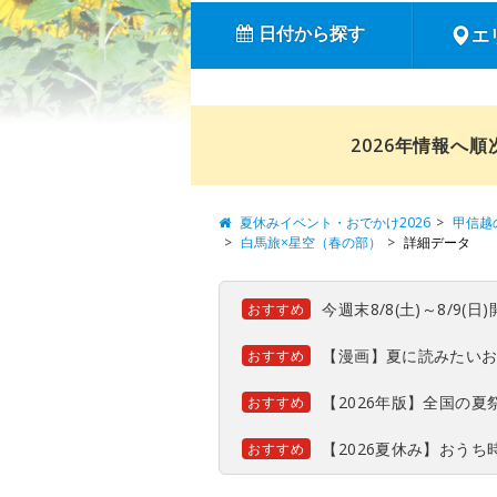
日付から探す
エ
2026年情報へ
夏休みイベント・おでかけ2026
甲信越
白馬旅×星空（春の部）
詳細データ
今週末8/8(土)～8/9
おすすめ
【漫画】夏に読みたい
おすすめ
【2026年版】全国の
おすすめ
【2026夏休み】おう
おすすめ