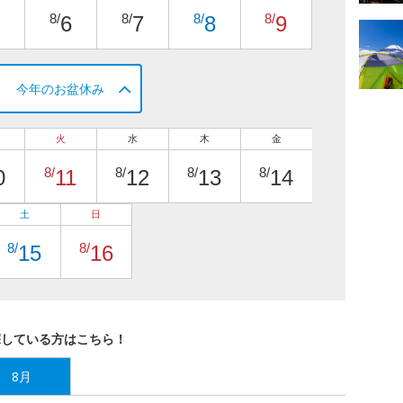
8/
8/
8/
8/
6
7
8
9
今年のお盆休み
火
水
木
金
8/
8/
8/
8/
0
11
12
13
14
土
日
8/
8/
15
16
探している方はこちら！
8月