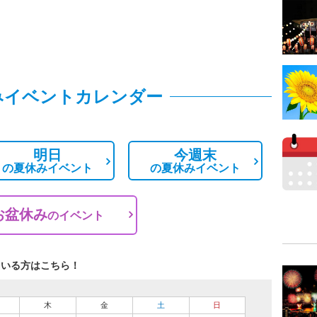
みイベントカレンダー
明日
今週末
の
夏休みイベント
の
夏休みイベント
お盆休み
の
イベント
ている方はこちら！
木
金
土
日