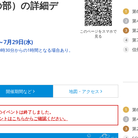
の部）の詳細デ
第
1
第
2
第
3
このページをスマホで
見る
第
4
～7月29日(水)
信
時30分からの1時間となる場合あり。
5
開催期間など
地図・アクセス
第
1
のイベントは終了しました。
ントはこちらからご確認ください。
第
2
第
3