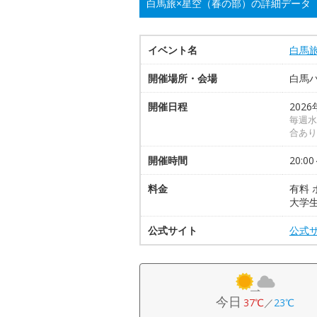
白馬旅×星空（春の部）の詳細データ
イベント名
白馬
開催場所・会場
白馬
開催日程
2026
毎週水
合あり
開催時間
20:00
料金
有料 
大学生
公式サイト
公式
今日
37℃
／
23℃