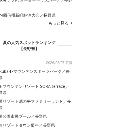
ORA(ソラ)ウォーターキッズパーク／長野
74回信州新町納涼大会／長野県
もっと見る
夏の人気スポットランキング
【長野県】
2026/08/07 更新
akuba47マウンテンスポーツパーク／長
県
王マウンテンリゾート SORA terrace／
野県
樺リゾート池の平ファミリーランド／長
県
垣公園市民プール／長野県
急リゾートタウン蓼科／長野県