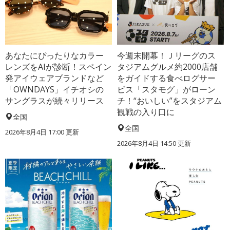
あなたにぴったりなカラー
今週末開幕！Ｊリーグのス
レンズをAIが診断！スペイン
タジアムグルメ約2000店舗
発アイウェアブランドなど
をガイドする食べログサー
「OWNDAYS」イチオシの
ビス「スタモグ」がローン
サングラスが続々リリース
チ！“おいしい”をスタジアム
観戦の入り口に
全国
全国
2026年8月4日 17:00
更新
2026年8月4日 14:50
更新