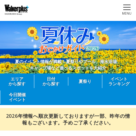
MENU
夏のイベント情報が満載！夏祭りやプール、海水浴場、
キャンプ場など遊べるスポットを大紹介
エリア
日付
イベント
夏祭り
から探す
から探す
ランキング
今日開催
イベント
2026年情報へ順次更新しておりますが一部、昨年の情
報もございます。予めご了承ください。