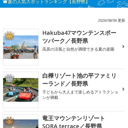
夏の人気スポットランキング【長野県】
2026/08/06 更新
Hakuba47マウンテンスポー
1
ツパーク／長野県
高原の涼風と自然が満喫できる夏の楽園
白樺リゾート池の平ファミリ
2
ーランド／長野県
子どもから大人まで楽しめるアトラクショ
ンが満載
竜王マウンテンリゾート
3
SORA terrace／長野県