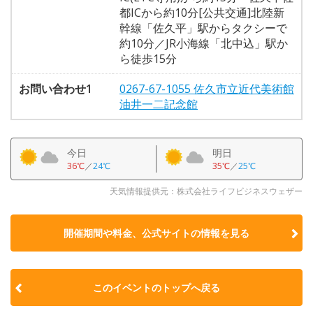
都ICから約10分[公共交通]北陸新
幹線「佐久平」駅からタクシーで
約10分／JR小海線「北中込」駅か
ら徒歩15分
お問い合わせ1
0267-67-1055 佐久市立近代美術館
油井一二記念館
今日
明日
36℃
／
24℃
35℃
／
25℃
天気情報提供元：株式会社ライフビジネスウェザー
開催期間や料金、公式サイトの
情報を見る
このイベントのトップへ戻る