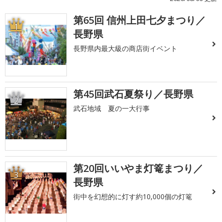
第65回 信州上田七夕まつり／
1
長野県
長野県内最大級の商店街イベント
第45回武石夏祭り／長野県
2
武石地域 夏の一大行事
第20回いいやま灯篭まつり／
3
長野県
街中を幻想的に灯す約10,000個の灯篭