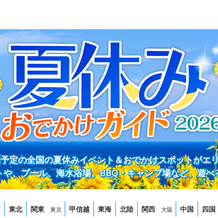
開催予定の全国の夏休みイベント＆おでかけスポットがエ
トや、プール、海水浴場、BBQ・キャンプ場など、遊べ
道
東北
関東
甲信越
東海
北陸
関西
中国
四国
東京
大阪