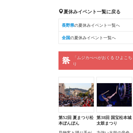
夏休みイベント一覧に戻る
長野県
の夏休みイベント一覧へ
全国
の夏休みイベント一覧へ
「ムジカべべがおくる ひよこ
り
第52回 夏まつり松
第38回 国宝松本城
本ぼんぼん
太鼓まつり
見物客と踊り手が
力強い太鼓の音色