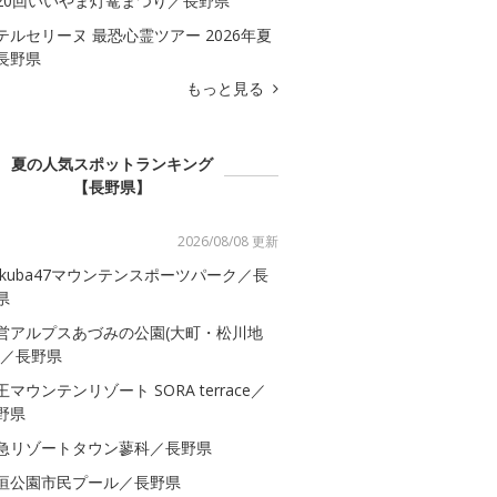
20回いいやま灯篭まつり／長野県
テルセリーヌ 最恐心霊ツアー 2026年夏
長野県
もっと見る
夏の人気スポットランキング
【長野県】
2026/08/08 更新
akuba47マウンテンスポーツパーク／長
県
営アルプスあづみの公園(大町・松川地
)／長野県
王マウンテンリゾート SORA terrace／
野県
急リゾートタウン蓼科／長野県
垣公園市民プール／長野県