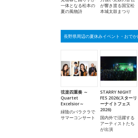
一体となる松本の
が響き渡る国宝松
夏の風物詩
本城太鼓まつり
長野県周辺の夏休みイベント・おでか
弦楽四重奏 ～
STARRY NIGHT
Quartet
FES 2026(スターリ
Excelsior～
ーナイトフェス
2026)
緑陰のバラクラで
サマーコンサート
国内外で活躍する
アーティストたち
が出演