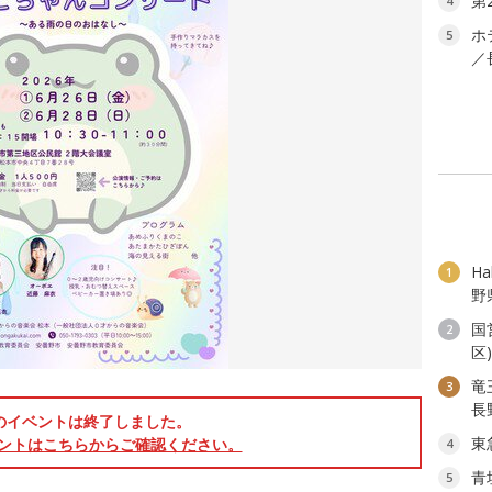
第
4
ホ
5
／
H
1
野
国
2
区
竜
3
長
のイベントは終了しました。
東
ントはこちらからご確認ください。
4
青
5