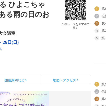
る ひよこちゃ
第
1
ある雨の日のお
信
2
第
3
このページをスマホで
見る
第
4
大会議室
第
5
・28日(日)
場。
開催期間など
地図・アクセス
第
1
信
2
第
3