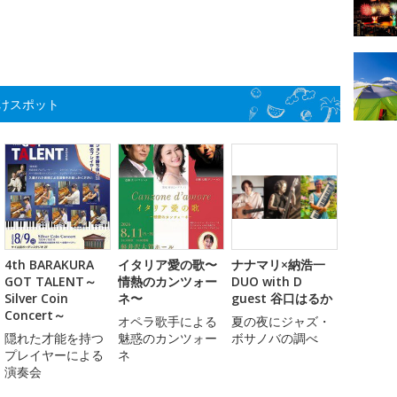
けスポット
4th BARAKURA
イタリア愛の歌〜
ナナマリ×納浩一
GOT TALENT～
情熱のカンツォー
DUO with D
Silver Coin
ネ〜
guest 谷口はるか
Concert～
オペラ歌手による
夏の夜にジャズ・
隠れた才能を持つ
魅惑のカンツォー
ボサノバの調べ
プレイヤーによる
ネ
演奏会