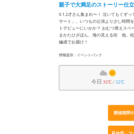
親子で大満足のストーリー仕
0.1.2才さん集まれ〜！ 泣いてもぐ
サート」。いつもの公演より少し時間
トデビューにいかか？ おむつ替えスペ
まかたひざぽん、海の見える街 他。
編成でお届け！
情報提供：イベントバンク
今日
32℃
／
22℃
開催期間
地図・ア